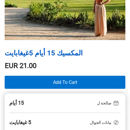
المكسيك 15 أيام 5غيغابايت
EUR
21.00
Add To Cart
15 أيام
صالحة ل
5 غيغابايت
بيانات الجوال