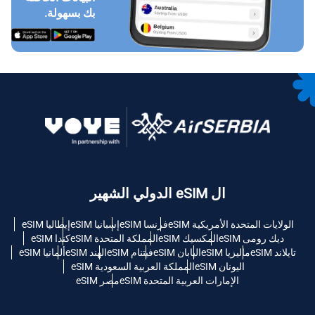
بك بسهولة.
ال eSIM الدولي الشهير
الولايات المتحدة الأمريكية eSIM
فرنسا eSIM
إسبانيا eSIM
إيطاليا eSIM
ديك رومى eSIM
المكسيك eSIM
المملكة المتحدة eSIM
كندا eSIM
تايلاند eSIM
ماليزيا eSIM
اليابان eSIM
فيتنام eSIM
الهند eSIM
ألمانيا eSIM
اليونان eSIM
المملكة العربية السعودية eSIM
الإمارات العربية المتحدة eSIM
مصر eSIM