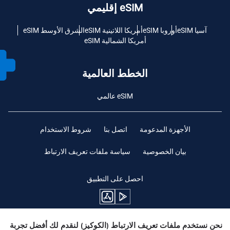
eSIM إقليمي
آسيا eSIM
أوروبا eSIM
أمريكا اللاتينية eSIM
الشرق الأوسط eSIM
أمريكا الشمالية eSIM
الخطط العالمية
eSIM عالمي
الأجهزة المدعومة
اتصل بنا
شروط الاستخدام
بيان الخصوصية
سياسة ملفات تعريف الارتباط
احصل على التطبيق
نحن نستخدم ملفات تعريف الارتباط (الكوكيز) لنقدم لك أفضل تجربة
ابقوا متابعين