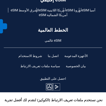
آسيا eSIM
أوروبا eSIM
أمريكا اللاتينية eSIM
الشرق الأوسط eSIM
أمريكا الشمالية eSIM
الخطط العالمية
eSIM عالمي
الأجهزة المدعومة
اتصل بنا
شروط الاستخدام
بيان الخصوصية
سياسة ملفات تعريف الارتباط
احصل على التطبيق
نحن نستخدم ملفات تعريف الارتباط (الكوكيز) لنقدم لك أفضل تجربة
ابقوا متابعين