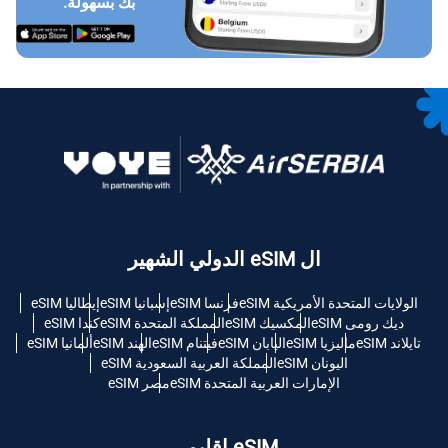
بك بسهولة.
ال eSIM الدولي الشهير
الولايات المتحدة الأمريكية eSIM
فرنسا eSIM
إسبانيا eSIM
إيطاليا eSIM
ديك رومى eSIM
المكسيك eSIM
المملكة المتحدة eSIM
كندا eSIM
تايلاند eSIM
ماليزيا eSIM
اليابان eSIM
فيتنام eSIM
الهند eSIM
ألمانيا eSIM
اليونان eSIM
المملكة العربية السعودية eSIM
الإمارات العربية المتحدة eSIM
مصر eSIM
eSIM إقليمي