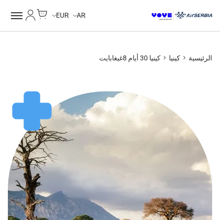
Cart
حسابي
EUR
AR
الرئيسية
كينيا
كينيا 30 أيام 8غيغابايت