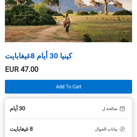
كينيا 30 أيام 8غيغابايت
EUR
47.00
Add To Cart
30 أيام
صالحة ل
8 غيغابايت
بيانات الجوال