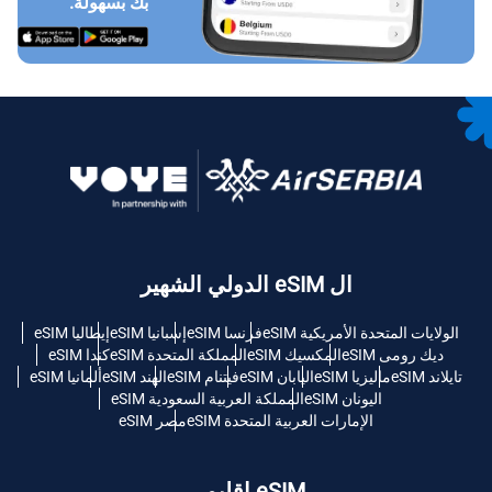
بك بسهولة.
ال eSIM الدولي الشهير
الولايات المتحدة الأمريكية eSIM
فرنسا eSIM
إسبانيا eSIM
إيطاليا eSIM
ديك رومى eSIM
المكسيك eSIM
المملكة المتحدة eSIM
كندا eSIM
تايلاند eSIM
ماليزيا eSIM
اليابان eSIM
فيتنام eSIM
الهند eSIM
ألمانيا eSIM
اليونان eSIM
المملكة العربية السعودية eSIM
الإمارات العربية المتحدة eSIM
مصر eSIM
eSIM إقليمي