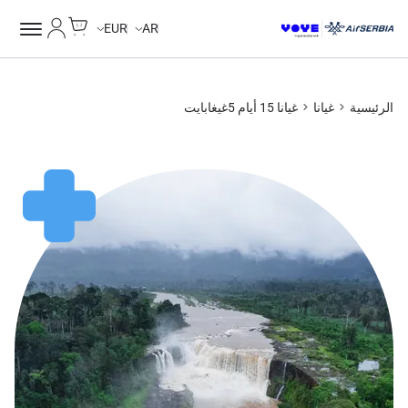
Cart
حسابي
EUR
AR
الرئيسية
غيانا
غيانا 15 أيام 5غيغابايت