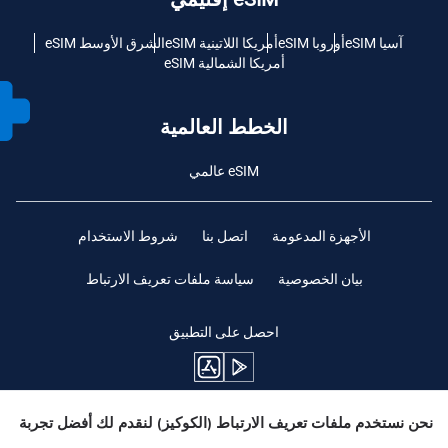
آسيا eSIM
أوروبا eSIM
أمريكا اللاتينية eSIM
الشرق الأوسط eSIM
أمريكا الشمالية eSIM
الخطط العالمية
eSIM عالمي
الأجهزة المدعومة
اتصل بنا
شروط الاستخدام
بيان الخصوصية
سياسة ملفات تعريف الارتباط
احصل على التطبيق
نحن نستخدم ملفات تعريف الارتباط (الكوكيز) لنقدم لك أفضل تجربة
ابقوا متابعين