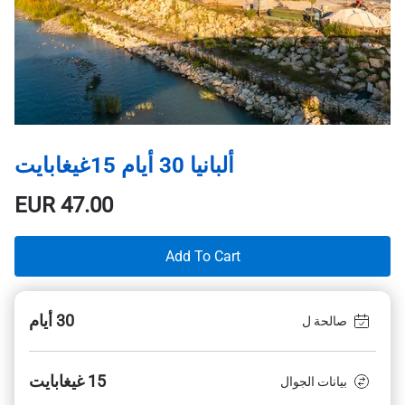
ألبانيا 30 أيام 15غيغابايت
EUR
47.00
Add To Cart
30 أيام
صالحة ل
15 غيغابايت
بيانات الجوال