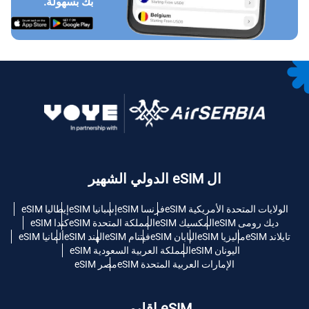
بك بسهولة.
ال eSIM الدولي الشهير
الولايات المتحدة الأمريكية eSIM
فرنسا eSIM
إسبانيا eSIM
إيطاليا eSIM
ديك رومى eSIM
المكسيك eSIM
المملكة المتحدة eSIM
كندا eSIM
تايلاند eSIM
ماليزيا eSIM
اليابان eSIM
فيتنام eSIM
الهند eSIM
ألمانيا eSIM
اليونان eSIM
المملكة العربية السعودية eSIM
الإمارات العربية المتحدة eSIM
مصر eSIM
eSIM إقليمي