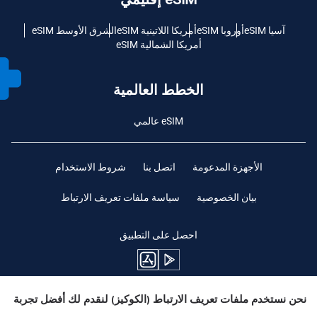
آسيا eSIM
أوروبا eSIM
أمريكا اللاتينية eSIM
الشرق الأوسط eSIM
أمريكا الشمالية eSIM
الخطط العالمية
eSIM عالمي
الأجهزة المدعومة
اتصل بنا
شروط الاستخدام
بيان الخصوصية
سياسة ملفات تعريف الارتباط
احصل على التطبيق
نحن نستخدم ملفات تعريف الارتباط (الكوكيز) لنقدم لك أفضل تجربة
ابقوا متابعين