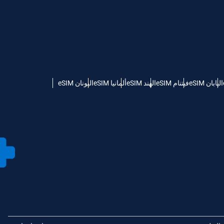
اليابان eSIM
فيتنام eSIM
الهند eSIM
ألمانيا eSIM
اليونان eSIM