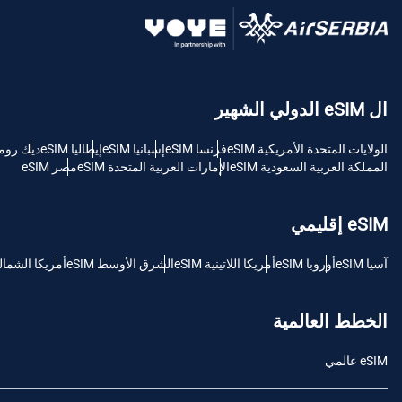
USD - دولار امريكي (الولايات المتحدة).
sh
ال eSIM الدولي الشهير
SGD - الدولار السنغافوري
الولايات المتحدة الأمريكية eSIM
فرنسا eSIM
إسبانيا eSIM
إيطاليا eSIM
ديك رومى M
ch
المملكة العربية السعودية eSIM
الإمارات العربية المتحدة eSIM
مصر eSIM
JPY - ين ياباني
is
eSIM إقليمي
THB - البات التايلندي
آسيا eSIM
أوروبا eSIM
أمريكا اللاتينية eSIM
الشرق الأوسط eSIM
أمريكا الشمالية M
文
IDR - الروبية الاندونيسية
الخطط العالمية
語
eSIM عالمي
CAD - دولار كندي