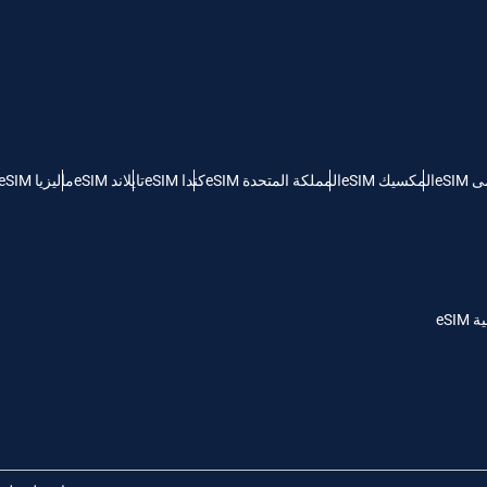
KRW - وون كوريا الجنوبية
Español
Engli
TWD - دولار تايواني جديد
eSI
المكسيك eSIM
المملكة المتحدة eSIM
كندا eSIM
تايلاند eSIM
ماليزيا eSIM
简体中文
Deuts
EUR - يورو
França
العربية
PHP - البيزو الفلبيني
eSI
繁體中
עברית
AUD - دولار استرالي
한국어
日本
GBP - جنيه استرليني