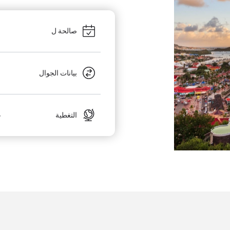
صالحة ل
بيانات الجوال
ج
التغطية