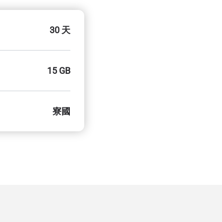
30 天
15 GB
寮國