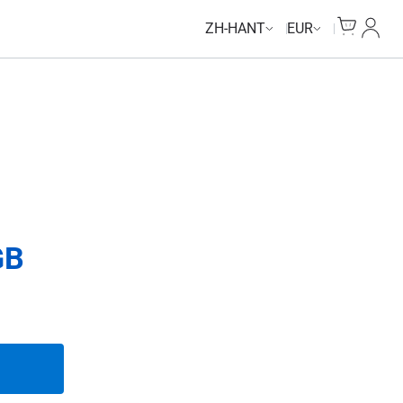
Cart
我的
ZH-HANT
EUR
GB