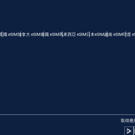
- 美元 (US)
KRW - 韓元
nglish
Español
 - 新加坡元
TWD - 新台幣
英國 eSIM
加拿大 eSIM
泰國 eSIM
馬來西亞 eSIM
日本eSIM
越南 eSIM
印度 e
eutsch
简体中文
 - 日圓
EUR - 歐元
rançais
العربية
 - 泰銖
PHP - 菲律賓比索
繁體中文
עברית
 - 印尼盾
AUD - 澳幣
日本語
한국어
 - 加幣
GBP - 英鎊
取得應
olski
Português