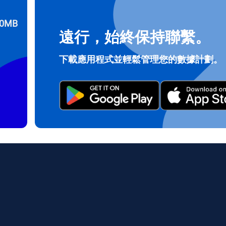
0MB
遠行，始終保持聯繫。
登入或註冊
do I get my eSim?
下載應用程式並輕鬆管理您的數據計劃。
繼續前往您的帳戶或在幾秒鐘內建立一個新帳戶。
 your eSIM, start by checking if your device supports eSIM techn
contact your mobile carrier to request an eSIM activation. They w
e you with a QR code or activation details that you can scan or 
r device settings. Once activated, you can enjoy the benefits of 
t needing a physical SIM card!
或使用電子郵件繼續
郵件
擇貨幣：
發送驗證碼
擇語言：
貨幣