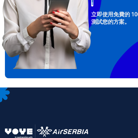
!
立即使用免費的 10
測試您的方案。
How 
To get
Then, 
provid
in you
withou
電子
選
選
搜尋