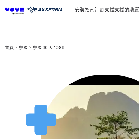
安裝指南
計劃
支援
支援的裝
首頁
寮國
寮國 30 天 15GB