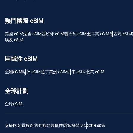
USD 
熱門國際 eSIM
E
SGD
美國 eSIM
法國 eSIM
西班牙 eSIM
義大利 eSIM
土耳其 eSIM
墨西哥 eSIM
埃及 eSIM
D
JPY
區域性 eSIM
F
亞洲eSIM
歐洲 eSIM
拉丁美洲 eSIM
中東 eSIM
北美 eSIM
THB
全球計劃
IDR
全球eSIM
CAD
支援的裝置
聯絡我們
條款與條件
隱私權聲明
Cookie 政策
P