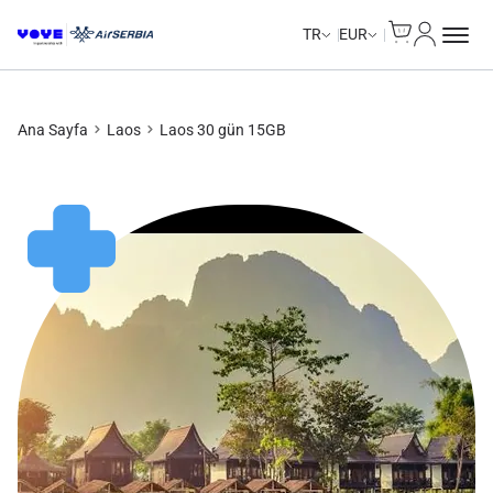
Cart
Hesabım
TR
EUR
Ana Sayfa
Laos
Laos 30 gün 15GB