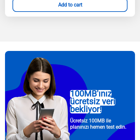
Add to cart
100MB'ınız
ücretsiz veri
bekliyor!
Ücretsiz 100MB ile
planınızı hemen test edin.