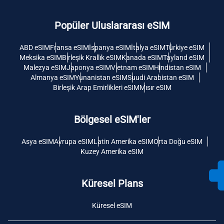
Popüler Uluslararası eSIM
ABD eSIM
Fransa eSIM
İspanya eSIM
İtalya eSIM
Türkiye eSIM
Meksika eSIM
Birleşik Krallık eSIM
Kanada eSIM
Tayland eSIM
Malezya eSIM
Japonya eSIM
Vietnam eSIM
Hindistan eSIM
Almanya eSIM
Yunanistan eSIM
Suudi Arabistan eSIM
Birleşik Arap Emirlikleri eSIM
Mısır eSIM
Bölgesel eSIM'ler
Asya eSIM
Avrupa eSIM
Latin Amerika eSIM
Orta Doğu eSIM
Kuzey Amerika eSIM
Küresel Plans
Küresel eSIM