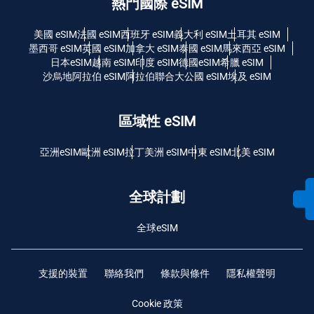
熱門國際 eSIM
美國 eSIM
法國 eSIM
西班牙 eSIM
義大利 eSIM
土耳其 eSIM
墨西哥 eSIM
英國 eSIM
加拿大 eSIM
泰國 eSIM
馬來西亞 eSIM
日本eSIM
越南 eSIM
印度 eSIM
德國eSIM
希臘 eSIM
沙烏地阿拉伯 eSIM
阿拉伯聯合大公國 eSIM
埃及 eSIM
區域性 eSIM
亞洲eSIM
歐洲 eSIM
拉丁美洲 eSIM
中東 eSIM
北美 eSIM
全球計劃
全球eSIM
支援的裝置
聯絡我們
條款與條件
隱私權聲明
Cookie 政策