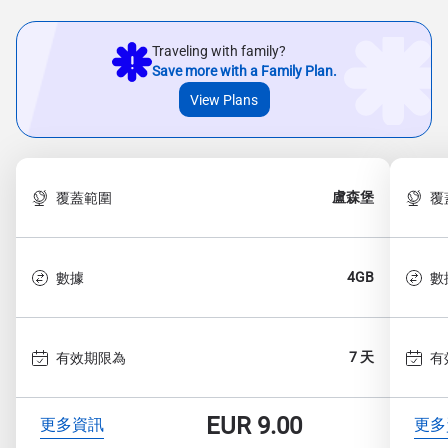
Traveling with family?
Save more with a Family Plan.
View Plans
盧森堡
覆蓋範圍
覆
4GB
數據
數
7 天
有效期限為
有
EUR
9.00
更多資訊
更多