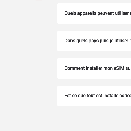
Quels appareils peuvent utiliser
Dans quels pays puis-je utiliser 
Comment installer mon eSIM sur
How 
To get
Est-ce que tout est installé corr
Then, 
provid
in you
withou