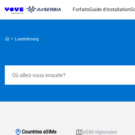
Forfaits
Guide d’installation
So
Voye Homepage
Luxembourg
Forfaits de recherche
Countries eSIMs
eSIM régionales