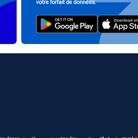
votre forfait de données.
繁體中文
עברית
- Roupiah Indonésienne
AUD - Dollar Australien
日本語
한국어
- Dollar Canadien
GBP - Livre Sterling
olski
Português
- Dirham Des Emirats Arabes Unis
ILS - Shekel Israélien
рпски
Türkçe
- Franc Suisse
NZD - Dollar Néo Zélandais
- Dinar Serbe