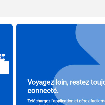
se e-mail
ctionnez la devise :
Envoyer Le Code OTP
ctionnez la langue :
 de recherche
- Dollar Américain
KRW - Won Sud Coréen
de
nglish
Español
- Dollar De Singapour
TWD - Nouveau Dollar De Taïwan
eutsch
简体中文
- Yen Japonais
EUR - Euro
Voyagez loin, restez touj
connecté.
rançais
العربية
- Baht Thaïlandais
PHP - Peso Philippin
Téléchargez l'application et gérez facilem