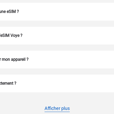
 une eSIM ?
l’eSIM Voye ?
 mon appareil ?
Connexion ou inscription
do I get my eSim?
Continuez vers votre compte ou créez-en un en quelques secondes.
 your eSIM, start by checking if your device supports eSIM techn
ectement ?
contact your mobile carrier to request an eSIM activation. They w
e you with a QR code or activation details that you can scan or 
r device settings. Once activated, you can enjoy the benefits of 
t needing a physical SIM card!
ou continuer avec une adresse e-mail
Afficher plus