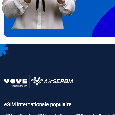
IDR 
CAD 
P
AED 
с
CHF 
RSD 
eSIM internationale populaire