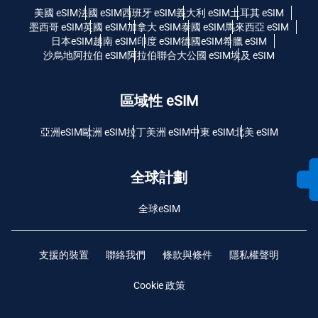
美國 eSIM
法國 eSIM
西班牙 eSIM
義大利 eSIM
土耳其 eSIM
墨西哥 eSIM
英國 eSIM
加拿大 eSIM
泰國 eSIM
馬來西亞 eSIM
日本eSIM
越南 eSIM
印度 eSIM
德國eSIM
希臘 eSIM
沙烏地阿拉伯 eSIM
阿拉伯聯合大公國 eSIM
埃及 eSIM
區域性 eSIM
亞洲eSIM
歐洲 eSIM
拉丁美洲 eSIM
中東 eSIM
北美 eSIM
全球計劃
全球eSIM
支援的裝置
聯絡我們
條款與條件
隱私權聲明
Cookie 政策