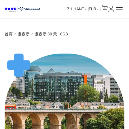
Cart
我的帳戶
Unlimited Data
Unlimited Data
Unlimited Data
Unlimited Data
ZH-HANT
EUR
首頁
盧森堡
盧森堡 30 天 10GB