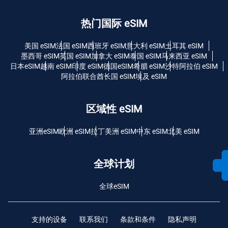
热门国际 eSIM
美国 eSIM
法国 eSIM
西班牙 eSIM
意大利 eSIM
土耳其 eSIM
墨西哥 eSIM
英国 eSIM
加拿大 eSIM
泰国 eSIM
马来西亚 eSIM
日本eSIM
越南 eSIM
印度 eSIM
德国eSIM
希腊 eSIM
沙特阿拉伯 eSIM
阿拉伯联合酋长国 eSIM
埃及 eSIM
区域性 eSIM
亚洲eSIM
欧洲 eSIM
拉丁美洲 eSIM
中东 eSIM
北美 eSIM
全球计划
全球eSIM
支持的设备
联系我们
条款和条件
隐私声明