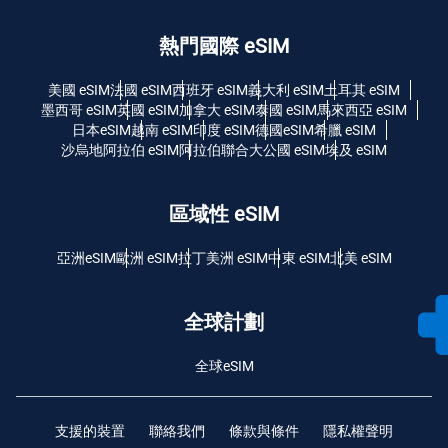
熱門國際 eSIM
美國 eSIM
法國 eSIM
西班牙 eSIM
義大利 eSIM
土耳其 eSIM
墨西哥 eSIM
英國 eSIM
加拿大 eSIM
泰國 eSIM
馬來西亞 eSIM
日本eSIM
越南 eSIM
印度 eSIM
德國eSIM
希臘 eSIM
沙烏地阿拉伯 eSIM
阿拉伯聯合大公國 eSIM
埃及 eSIM
區域性 eSIM
亞洲eSIM
歐洲 eSIM
拉丁美洲 eSIM
中東 eSIM
北美 eSIM
全球計劃
全球eSIM
支援的裝置
聯絡我們
條款與條件
隱私權聲明