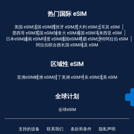
热门国际 eSIM
美国 eSIM
法国 eSIM
西班牙 eSIM
意大利 eSIM
土耳其 eSIM
墨西哥 eSIM
英国 eSIM
加拿大 eSIM
泰国 eSIM
马来西亚 eSIM
日本eSIM
越南 eSIM
印度 eSIM
德国eSIM
希腊 eSIM
沙特阿拉伯 eSIM
阿拉伯联合酋长国 eSIM
埃及 eSIM
区域性 eSIM
亚洲eSIM
欧洲 eSIM
拉丁美洲 eSIM
中东 eSIM
北美 eSIM
全球计划
全球eSIM
支持的设备
联系我们
条款和条件
隐私声明