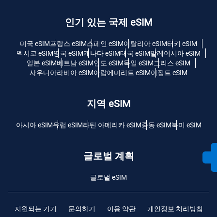
인기 있는 국제 eSIM
미국 eSIM
프랑스 eSIM
스페인 eSIM
이탈리아 eSIM
터키 eSIM
멕시코 eSIM
영국 eSIM
캐나다 eSIM
태국 eSIM
말레이시아 eSIM
일본 eSIM
베트남 eSIM
인도 eSIM
독일 eSIM
그리스 eSIM
사우디아라비아 eSIM
아랍에미리트 eSIM
이집트 eSIM
지역 eSIM
아시아 eSIM
유럽 ​​eSIM
라틴 아메리카 eSIM
중동 eSIM
북미 eSIM
글로벌 계획
글로벌 eSIM
지원되는 기기
문의하기
이용 약관
개인정보 처리방침