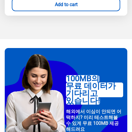
Add to cart
100MB의
무료 데이터가
기다리고
있습니다!
해외에서 이심이 안되면 어
떡하지? 미리 테스트해볼
수 있게 무료 100MB 제공
해드려요