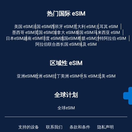
热门国际 eSIM
美国 eSIM
法国 eSIM
西班牙 eSIM
意大利 eSIM
土耳其 eSIM
墨西哥 eSIM
英国 eSIM
加拿大 eSIM
泰国 eSIM
马来西亚 eSIM
日本eSIM
越南 eSIM
印度 eSIM
德国eSIM
希腊 eSIM
沙特阿拉伯 eSIM
阿拉伯联合酋长国 eSIM
埃及 eSIM
区域性 eSIM
亚洲eSIM
欧洲 eSIM
拉丁美洲 eSIM
中东 eSIM
北美 eSIM
全球计划
全球eSIM
支持的设备
联系我们
条款和条件
隐私声明