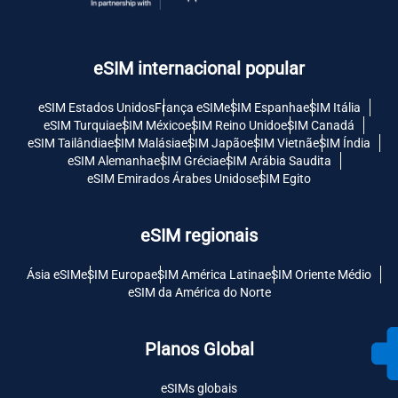
eSIM internacional popular
eSIM Estados Unidos
França eSIM
eSIM Espanha
eSIM Itália
eSIM Turquia
eSIM México
eSIM Reino Unido
eSIM Canadá
eSIM Tailândia
eSIM Malásia
eSIM Japão
eSIM Vietnã
eSIM Índia
eSIM Alemanha
eSIM Grécia
eSIM Arábia Saudita
eSIM Emirados Árabes Unidos
eSIM Egito
eSIM regionais
Ásia eSIM
eSIM Europa
eSIM América Latina
eSIM Oriente Médio
eSIM da América do Norte
Planos Global
eSIMs globais