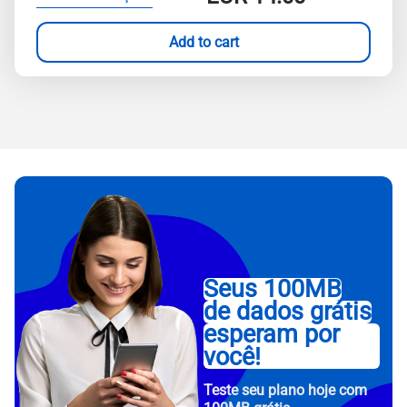
Add to cart
Seus 100MB
de dados grátis
esperam por
você!
Teste seu plano hoje com