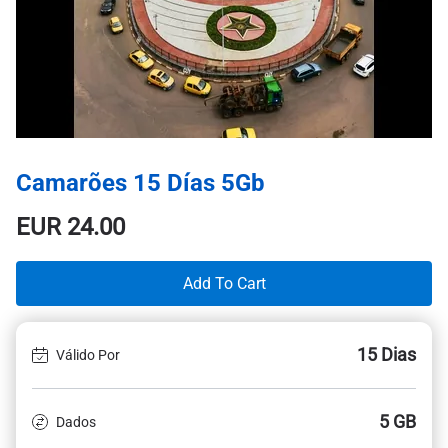
Camarões 15 Días 5Gb
EUR
24.00
Add To Cart
15 Dias
Válido Por
5 GB
Dados