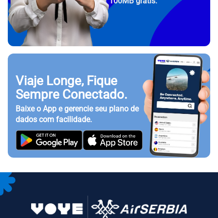
100MB grátis.
Viaje Longe, Fique
Sempre Conectado.
Baixe o App e gerencie seu plano de
dados com facilidade.