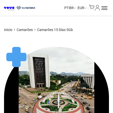
Cart
Minha Co
PT-BR
EUR
Início
Camarões
Camarões 15 Días 5Gb