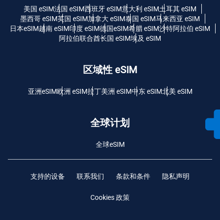
美国 eSIM
法国 eSIM
西班牙 eSIM
意大利 eSIM
土耳其 eSIM
墨西哥 eSIM
英国 eSIM
加拿大 eSIM
泰国 eSIM
马来西亚 eSIM
日本eSIM
越南 eSIM
印度 eSIM
德国eSIM
希腊 eSIM
沙特阿拉伯 eSIM
阿拉伯联合酋长国 eSIM
埃及 eSIM
区域性 eSIM
亚洲eSIM
欧洲 eSIM
拉丁美洲 eSIM
中东 eSIM
北美 eSIM
全球计划
全球eSIM
支持的设备
联系我们
条款和条件
隐私声明
Cookies 政策