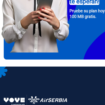
te esperan!
Pruebe su plan hoy
100 MB gratis.
How 
To get
Then, 
provid
in you
withou
Corre
Sele
Sel
Busca