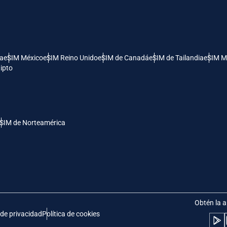
- Dólar Estadounidense (EE.UU.)
KRW - Won Surcoreano
nglish
Español
- Dólar De Singapur
TWD - Nuevo Dólar Taiwanés
ía
eSIM México
eSIM Reino Unido
eSIM de Canadá
eSIM de Tailandia
eSIM M
ipto
eutsch
简体中文
- Yen Japonés
EUR - Euro
rançais
العربية
SIM de Norteamérica
- Baht Tailandés
PHP - Peso Filipino
繁體中文
עברית
- Rupia Indonesia
AUD - Dólar Australiano
日本語
한국어
- Dólar Canadiense
GBP - Libra Esterlina
Obtén la a
 de privacidad
Política de cookies
olski
Português