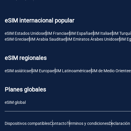
USD 
eSIM internacional popular
E
SGD 
eSIM Estados Unidos
eSIM Francia
eSIM España
eSIM Italia
eSIM Turqu
eSIM Grecia
eSIM Arabia Saudita
eSIM Emiratos Árabes Unidos
eSIM Eg
D
JPY 
eSIM regionales
F
eSIM asiática
eSIM Europa
eSIM Latinoamérica
eSIM de Medio Oriente
e
THB 
Planes globales
IDR 
eSIM global
CAD 
Dispositivos compatibles
Contacto
Términos y condiciones
Declaración
P