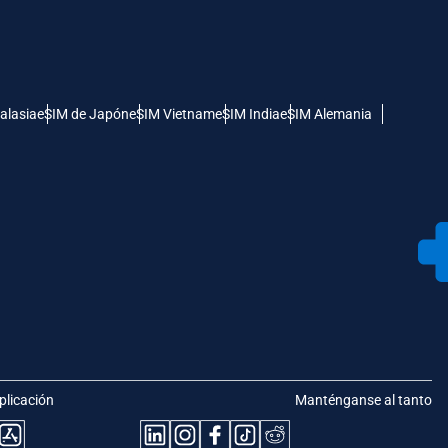
alasia
eSIM de Japón
eSIM Vietnam
eSIM India
eSIM Alemania
plicación
Manténganse al tanto