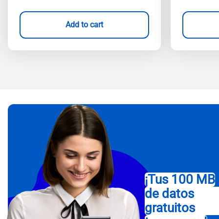
Add to cart
¡Tus 100 MB
de datos
gratuitos