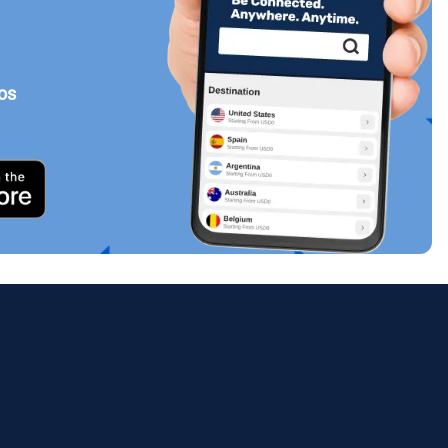
tos
Cerrar ventana emergente
ology.
ill
enter
eSIM
Cerrar ventana emergente
Cerrar ventana emergente