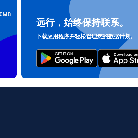
0MB
远行，始终保持联系。
登录或注册
do I get my eSim?
下载应用程序并轻松管理您的数据计划。
继续访问您的账户或在几秒钟内创建一个新账户。
 your eSIM, start by checking if your device supports eSIM techn
contact your mobile carrier to request an eSIM activation. They w
e you with a QR code or activation details that you can scan or 
r device settings. Once activated, you can enjoy the benefits of 
t needing a physical SIM card!
或使用电子邮件继续
邮件
择货币：
发送验证码
择语言：
货币