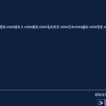
 - 美元
KRW - 南非兰特 (R)
nglish
Español
 - 新加坡元（S$）
TWD - 新台币
英国 eSIM
加拿大 eSIM
泰国 eSIM
马来西亚 eSIM
日本eSIM
越南 eSIM
印度 e
eutsch
简体中文
- 日元 (¥)
EUR - 欧元
rançais
العربية
 - 泰铢
PHP - 菲律宾比索
繁體中文
עברית
 - 印尼盾
AUD - 澳元（$）
日本語
한국어
 - 加元（$）
GBP - 英镑 (£)
获取应
olski
Português