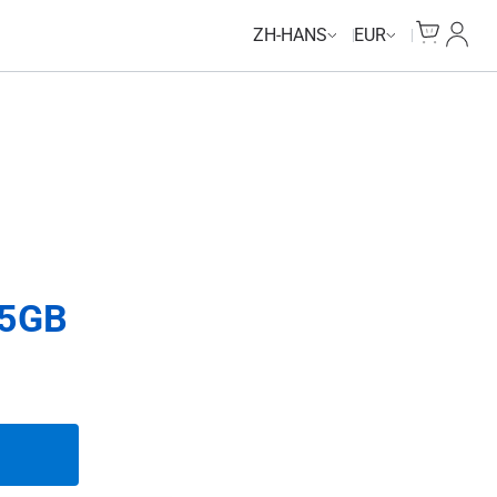
Cart
我的
ZH-HANS
EUR
5GB