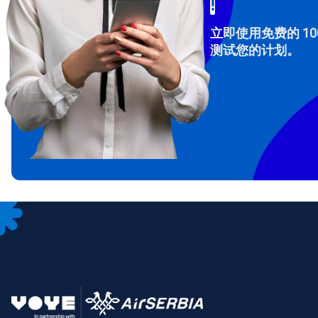
!
立即使用免费的 10
测试您的计划。
How 
To get
Then, 
provid
in you
withou
电子
选
选
搜索