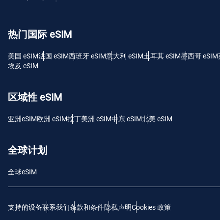
USD
热门国际 eSIM
E
SGD
美国 eSIM
法国 eSIM
西班牙 eSIM
意大利 eSIM
土耳其 eSIM
墨西哥 eSIM
埃及 eSIM
D
JPY 
区域性 eSIM
F
亚洲eSIM
欧洲 eSIM
拉丁美洲 eSIM
中东 eSIM
北美 eSIM
THB
全球计划
IDR
全球eSIM
CAD
支持的设备
联系我们
条款和条件
隐私声明
Cookies 政策
P