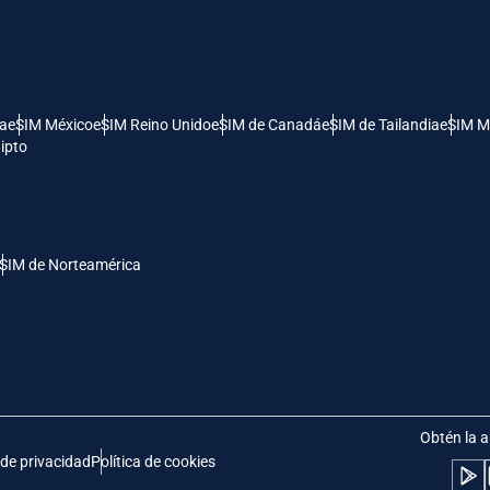
- Dólar Estadounidense (EE.UU.)
KRW - Won Surcoreano
nglish
Español
- Dólar De Singapur
TWD - Nuevo Dólar Taiwanés
ía
eSIM México
eSIM Reino Unido
eSIM de Canadá
eSIM de Tailandia
eSIM M
ipto
eutsch
简体中文
- Yen Japonés
EUR - Euro
rançais
العربية
SIM de Norteamérica
- Baht Tailandés
PHP - Peso Filipino
繁體中文
עברית
- Rupia Indonesia
AUD - Dólar Australiano
日本語
한국어
- Dólar Canadiense
GBP - Libra Esterlina
Obtén la a
 de privacidad
Política de cookies
olski
Português