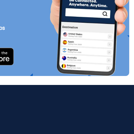
tos
Cerrar ventana emergente
ology.
ill
enter
eSIM
Cerrar ventana emergente
Cerrar ventana emergente