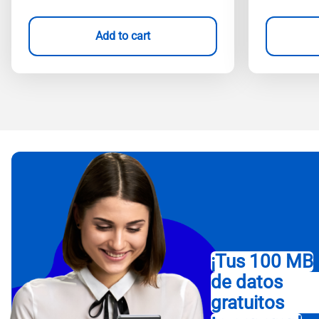
Add to cart
¡Tus 100 MB
de datos
gratuitos