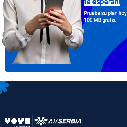
te esperan!
Pruebe su plan hoy
100 MB gratis.
How 
To get
Then, 
provid
in you
withou
Corre
Sele
Sel
Busca