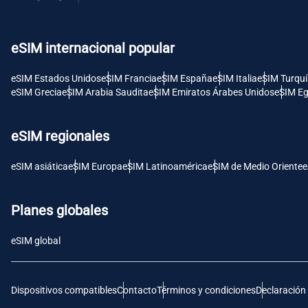
USD 
eSIM internacional popular
E
SGD 
eSIM Estados Unidos
eSIM Francia
eSIM España
eSIM Italia
eSIM Turqu
eSIM Grecia
eSIM Arabia Saudita
eSIM Emiratos Árabes Unidos
eSIM Eg
D
JPY 
eSIM regionales
F
eSIM asiática
eSIM Europa
eSIM Latinoamérica
eSIM de Medio Oriente
e
THB 
Planes globales
IDR 
eSIM global
CAD 
Dispositivos compatibles
Contacto
Términos y condiciones
Declaración
P