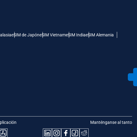
alasia
eSIM de Japón
eSIM Vietnam
eSIM India
eSIM Alemania
plicación
Manténganse al tanto