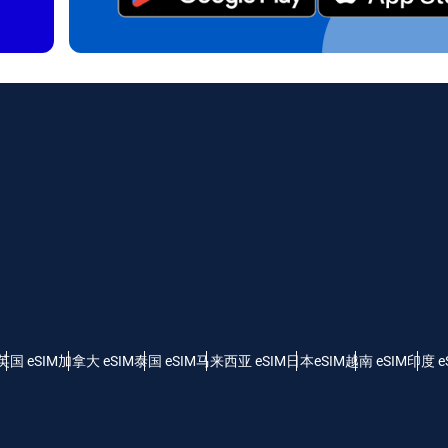
日本語
한국어
 - 加元（$）
GBP - 英镑 (£)
olski
Português
 - 阿联酋迪拉姆
ILS - 以色列新谢克尔
рпски
Türkçe
 - 瑞士法郎
NZD - 新西兰元（$）
 - 塞尔维亚第纳尔
英国 eSIM
加拿大 eSIM
泰国 eSIM
马来西亚 eSIM
日本eSIM
越南 eSIM
印度 e