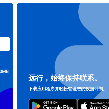
择货币：
发送验证码
择语言：
货币
 - 美元
KRW - 南非兰特 (R)
nglish
Español
 - 新加坡元（S$）
TWD - 新台币
eutsch
简体中文
0MB
- 日元 (¥)
EUR - 欧元
远行，始终保持联系。
rançais
العربية
下载应用程序并轻松管理您的数据计划。
 - 泰铢
PHP - 菲律宾比索
繁體中文
עברית
 - 印尼盾
AUD - 澳元（$）