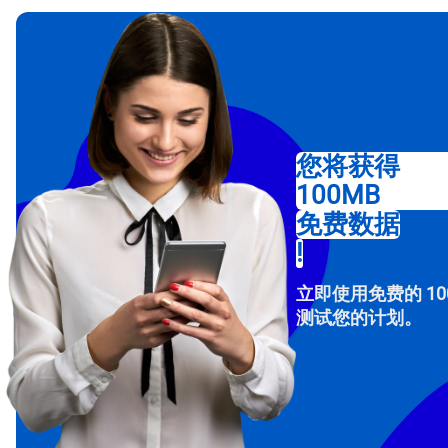
选
选
搜索
USD
您将获得
100MB
E
免费数据
SGD
!
D
立即使用免费的 10
JPY 
测试您的计划。
F
THB
IDR