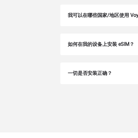
我可以在哪些国家/地区使用 Voye
如何在我的设备上安装 eSIM？
一切是否安装正确？
How 
To get
Then, 
provid
in you
withou
电子