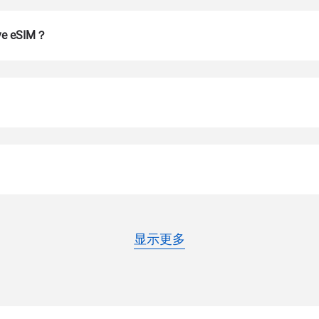
 eSIM？
登录或注册
do I get my eSim?
继续访问您的账户或在几秒钟内创建一个新账户。
 your eSIM, start by checking if your device supports eSIM techn
contact your mobile carrier to request an eSIM activation. They w
e you with a QR code or activation details that you can scan or 
显示更多
r device settings. Once activated, you can enjoy the benefits of 
t needing a physical SIM card!
或使用电子邮件继续
邮件