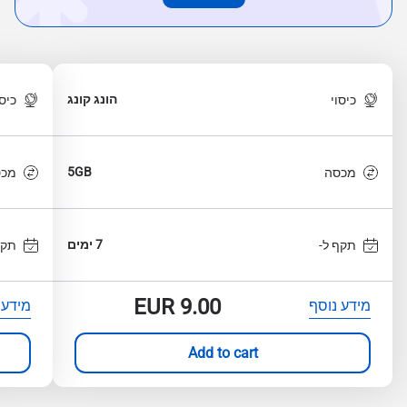
הונג קונג
כיסוי
כיסו
5GB
מכסה
מכס
7 ימים
תקף ל-
תקף
EUR
9.00
מידע נוסף
מידע 
Add to cart