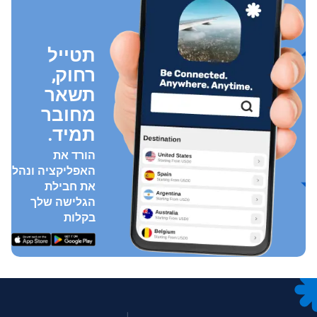
תטייל
רחוק,
תשאר
מחובר
תמיד.
הורד את
האפליקציה ונהל
את חבילת
הגלישה שלך
בקלות