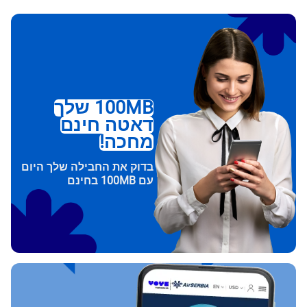
100MB שלך
דאטה חינם
מחכה!
בדוק את החבילה שלך היום
עם 100MB בחינם