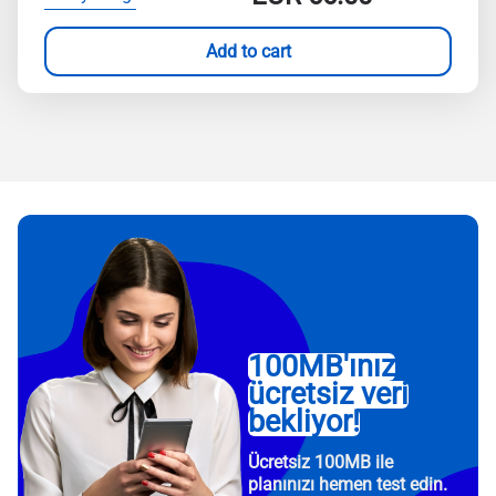
Add to cart
100MB'ınız
ücretsiz veri
bekliyor!
Ücretsiz 100MB ile
planınızı hemen test edin.