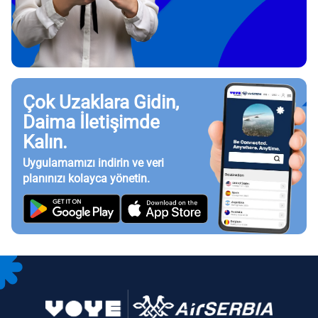
Çok Uzaklara Gidin,
Daima İletişimde
Kalın.
Uygulamamızı indirin ve veri
planınızı kolayca yönetin.