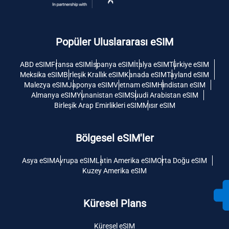
Popüler Uluslararası eSIM
ABD eSIM
Fransa eSIM
İspanya eSIM
İtalya eSIM
Türkiye eSIM
Meksika eSIM
Birleşik Krallık eSIM
Kanada eSIM
Tayland eSIM
Malezya eSIM
Japonya eSIM
Vietnam eSIM
Hindistan eSIM
Almanya eSIM
Yunanistan eSIM
Suudi Arabistan eSIM
Birleşik Arap Emirlikleri eSIM
Mısır eSIM
Bölgesel eSIM'ler
Asya eSIM
Avrupa eSIM
Latin Amerika eSIM
Orta Doğu eSIM
Kuzey Amerika eSIM
Küresel Plans
Küresel eSIM