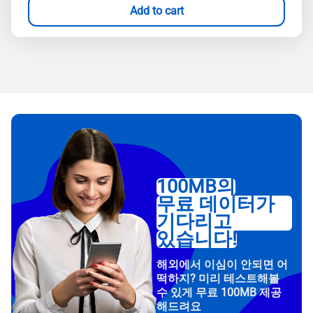
Add to cart
100MB의
무료 데이터가
기다리고
있습니다!
해외에서 이심이 안되면 어
떡하지? 미리 테스트해볼
수 있게 무료 100MB 제공
해드려요