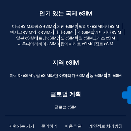
인기 있는 국제 eSIM
미국 eSIM
프랑스 eSIM
스페인 eSIM
이탈리아 eSIM
터키 eSIM
멕시코 eSIM
영국 eSIM
캐나다 eSIM
태국 eSIM
말레이시아 eSIM
일본 eSIM
베트남 eSIM
인도 eSIM
독일 eSIM
그리스 eSIM
사우디아라비아 eSIM
아랍에미리트 eSIM
이집트 eSIM
지역 eSIM
아시아 eSIM
유럽 ​​eSIM
라틴 아메리카 eSIM
중동 eSIM
북미 eSIM
글로벌 계획
글로벌 eSIM
지원되는 기기
문의하기
이용 약관
개인정보 처리방침