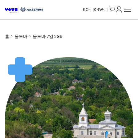
Cart
내 계정
KO
KRW
홈
몰도바
몰도바 7일 3GB