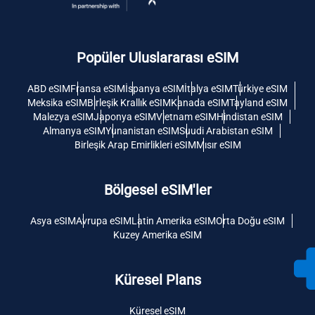
Popüler Uluslararası eSIM
ABD eSIM
Fransa eSIM
İspanya eSIM
İtalya eSIM
Türkiye eSIM
Meksika eSIM
Birleşik Krallık eSIM
Kanada eSIM
Tayland eSIM
Malezya eSIM
Japonya eSIM
Vietnam eSIM
Hindistan eSIM
Almanya eSIM
Yunanistan eSIM
Suudi Arabistan eSIM
Birleşik Arap Emirlikleri eSIM
Mısır eSIM
Bölgesel eSIM'ler
Asya eSIM
Avrupa eSIM
Latin Amerika eSIM
Orta Doğu eSIM
Kuzey Amerika eSIM
Küresel Plans
Küresel eSIM