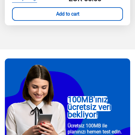
Add to cart
100MB'ınız
ücretsiz veri
bekliyor!
Ücretsiz 100MB ile
planınızı hemen test edin.