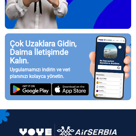
Çok Uzaklara Gidin,
Daima İletişimde
Kalın.
Uygulamamızı indirin ve veri
planınızı kolayca yönetin.