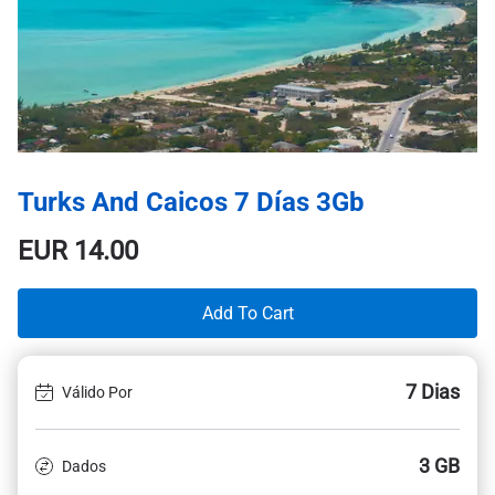
Turks And Caicos 7 Días 3Gb
EUR
14.00
Add To Cart
7 Dias
Válido Por
3 GB
Dados