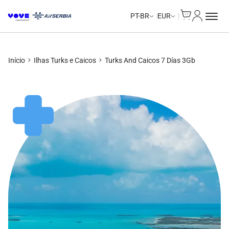
Cart
Minha Co
Unlimited Data
Unlimited Data
Unlimited Data
Unlimited Data
PT-BR
EUR
Início
Ilhas Turks e Caicos
Turks And Caicos 7 Días 3Gb