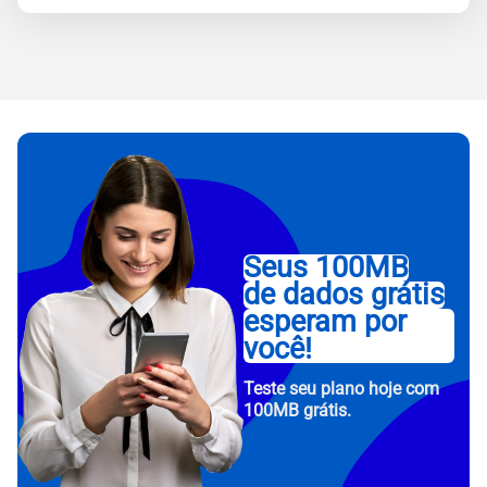
Seus 100MB
de dados grátis
esperam por
você!
Teste seu plano hoje com
100MB grátis.