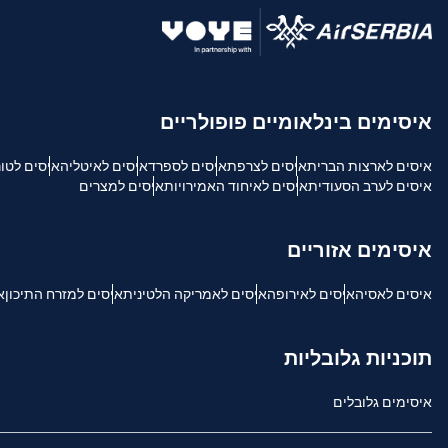
USD - דולר אמריקאי.
sh
איסימים בינלאומיים פופולריים
SGD - דולר סינגפורי
איסים לארצות הברית
איסים לצרפת
איסים לספרד
איסים לאיטליה
איסים לטו
ch
איסים לערב הסעודית
איסים לאיחוד האמירויות
איסים למצרים
JPY - ין יפני
is
איסימים אזוריים
THB - באט תאילנדי
איסים לאסיה
איסים לאירופה
איסים לאמריקה הלטינית
איסים למזרח התיכון
א
文
IDR - רופיה אינדונזית
תוכניות גלובליות
語
איסימים גלובלים
CAD - דולר קנדי