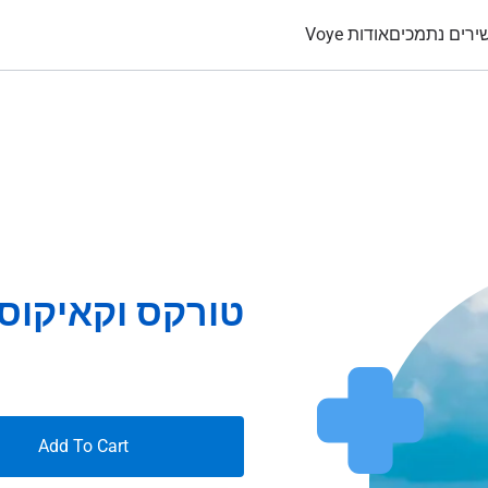
ירים נתמכים
אודות Voye
טורקס וקאיקוס 7 ימים Gb
Add To Cart