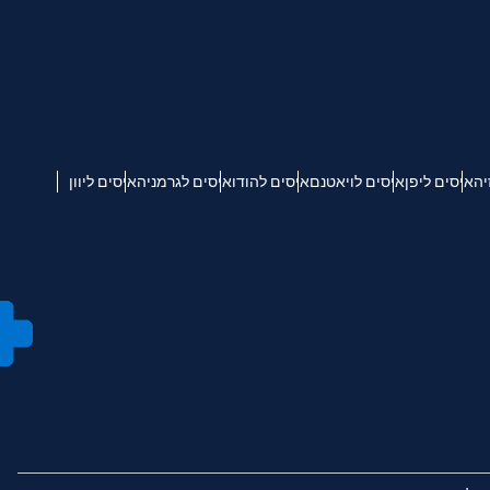
יה
איסים ליפן
איסים לויאטנם
איסים להודו
איסים לגרמניה
איסים ליוון