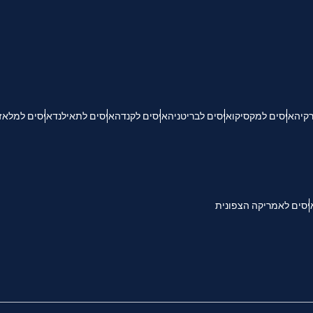
KRW - וון דרום קוריאני
Español
Engli
TWD - דולר טייוואני חדש
רקיה
איסים למקסיקו
איסים לבריטניה
איסים לקנדה
איסים לתאילנד
איסים למלאז
简体中文
Deuts
EUR - יורו
França
العربية
PHP - פזו פיליפיני
יסים לאמריקה הצפונית
繁體中
עברית
AUD - דולר אוסטרלי
한국어
日本
GBP - לירה שטרלינג