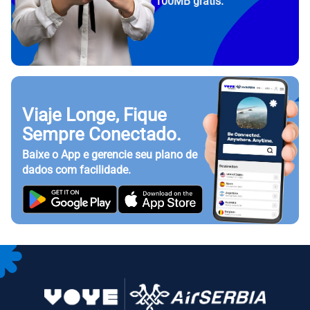
100MB grátis.
Viaje Longe, Fique
Sempre Conectado.
Baixe o App e gerencie seu plano de
dados com facilidade.