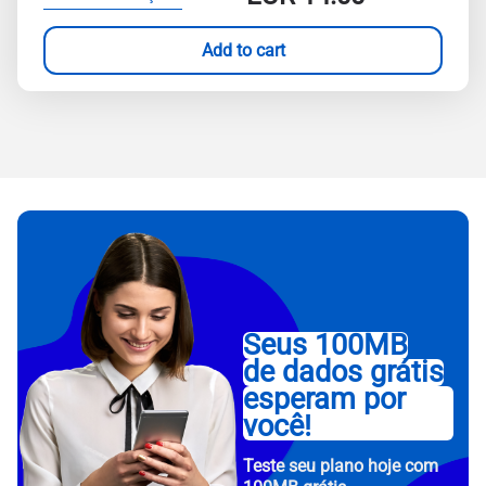
Add to cart
Seus 100MB
de dados grátis
esperam por
você!
Teste seu plano hoje com