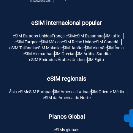
eSIM internacional popular
eSIM Estados Unidos
França eSIM
eSIM Espanha
eSIM Itália
eSIM Turquia
eSIM México
eSIM Reino Unido
eSIM Canadá
eSIM Tailândia
eSIM Malásia
eSIM Japão
eSIM Vietnã
eSIM Índia
eSIM Alemanha
eSIM Grécia
eSIM Arábia Saudita
eSIM Emirados Árabes Unidos
eSIM Egito
eSIM regionais
Ásia eSIM
eSIM Europa
eSIM América Latina
eSIM Oriente Médio
eSIM da América do Norte
Planos Global
eSIMs globais