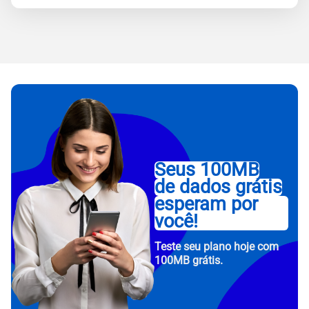
Seus 100MB
de dados grátis
esperam por
você!
Teste seu plano hoje com
100MB grátis.