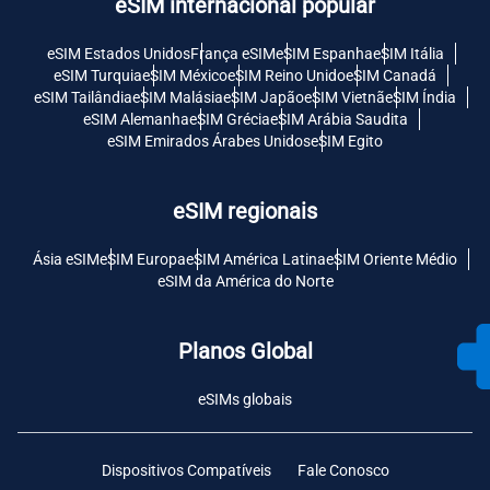
eSIM internacional popular
eSIM Estados Unidos
França eSIM
eSIM Espanha
eSIM Itália
eSIM Turquia
eSIM México
eSIM Reino Unido
eSIM Canadá
eSIM Tailândia
eSIM Malásia
eSIM Japão
eSIM Vietnã
eSIM Índia
eSIM Alemanha
eSIM Grécia
eSIM Arábia Saudita
eSIM Emirados Árabes Unidos
eSIM Egito
eSIM regionais
Ásia eSIM
eSIM Europa
eSIM América Latina
eSIM Oriente Médio
eSIM da América do Norte
Planos Global
eSIMs globais
Dispositivos Compatíveis
Fale Conosco