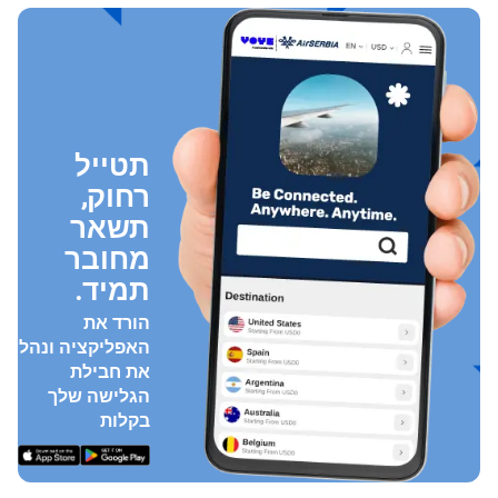
תטייל
רחוק,
תשאר
מחובר
תמיד.
הורד את
האפליקציה ונהל
את חבילת
הגלישה שלך
בקלות