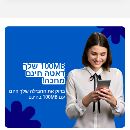
100MB שלך
דאטה חינם
מחכה!
בדוק את החבילה שלך היום
עם 100MB בחינם