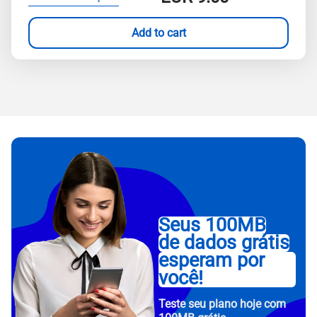
Add to cart
Seus 100MB
de dados grátis
esperam por
você!
Teste seu plano hoje com