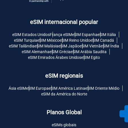
eSIM internacional popular
eSIM Estados Unidos
França eSIM
eSIM Espanha
eSIM Itália
eSIM Turquia
eSIM México
eSIM Reino Unido
eSIM Canadá
eSIM Tailândia
eSIM Malásia
eSIM Japão
eSIM Vietnã
eSIM Índia
eSIM Alemanha
eSIM Grécia
eSIM Arábia Saudita
eSIM Emirados Árabes Unidos
eSIM Egito
eSIM regionais
Ásia eSIM
eSIM Europa
eSIM América Latina
eSIM Oriente Médio
eSIM da América do Norte
Planos Global
eSIMs globais