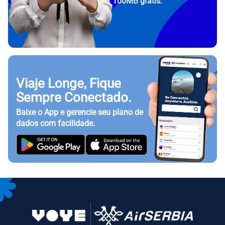
100MB grátis.
Viaje Longe, Fique
Sempre Conectado.
Baixe o App e gerencie seu plano de
dados com facilidade.