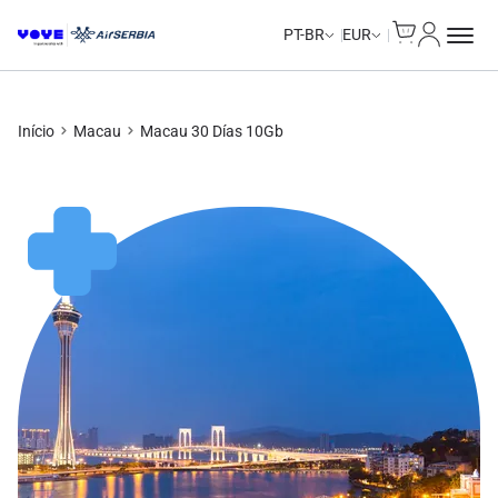
Cart
Minha Co
PT-BR
EUR
Início
Macau
Macau 30 Días 10Gb