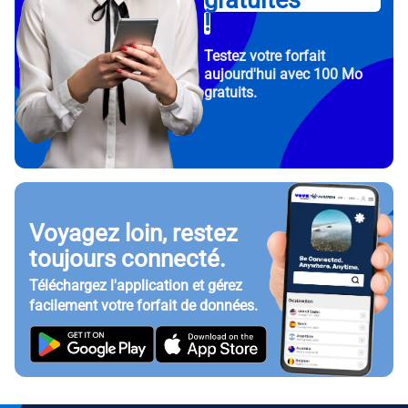
gratuites
!
Testez votre forfait
aujourd'hui avec 100 Mo
gratuits.
Voyagez loin, restez
toujours connecté.
Téléchargez l'application et gérez
facilement votre forfait de données.