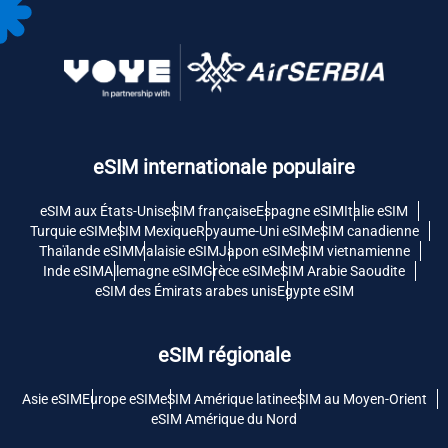
eSIM internationale populaire
eSIM aux États-Unis
eSIM française
Espagne eSIM
Italie eSIM
Turquie eSIM
eSIM Mexique
Royaume-Uni eSIM
eSIM canadienne
Thaïlande eSIM
Malaisie eSIM
Japon eSIM
eSIM vietnamienne
Inde eSIM
Allemagne eSIM
Grèce eSIM
eSIM Arabie Saoudite
eSIM des Émirats arabes unis
Egypte eSIM
eSIM régionale
Asie eSIM
Europe eSIM
eSIM Amérique latine
eSIM au Moyen-Orient
eSIM Amérique du Nord