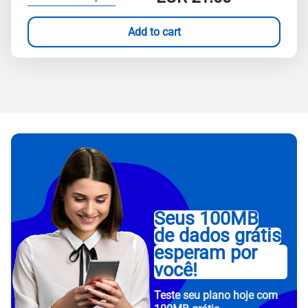
Add to cart
Seus 100MB
de dados grátis
esperam por
você!
Teste seu plano hoje com