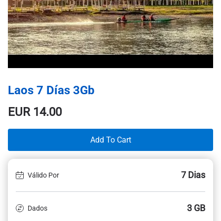
Laos 7 Días 3Gb
EUR
14.00
Add To Cart
7 Dias
Válido Por
3 GB
Dados