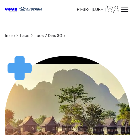
Cart
Minha Co
PT-BR
EUR
Início
Laos
Laos 7 Días 3Gb