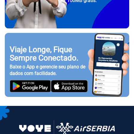
100MB grátis.
Viaje Longe, Fique
Sempre Conectado.
Baixe o App e gerencie seu plano de
dados com facilidade.