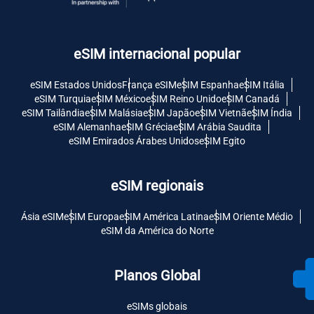
eSIM internacional popular
eSIM Estados Unidos
França eSIM
eSIM Espanha
eSIM Itália
eSIM Turquia
eSIM México
eSIM Reino Unido
eSIM Canadá
eSIM Tailândia
eSIM Malásia
eSIM Japão
eSIM Vietnã
eSIM Índia
eSIM Alemanha
eSIM Grécia
eSIM Arábia Saudita
eSIM Emirados Árabes Unidos
eSIM Egito
eSIM regionais
Ásia eSIM
eSIM Europa
eSIM América Latina
eSIM Oriente Médio
eSIM da América do Norte
Planos Global
eSIMs globais