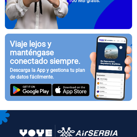
100 MB gratis.
Viaje lejos y
manténgase
conectado siempre.
Descarga la App y gestiona tu plan
de datos fácilmente.