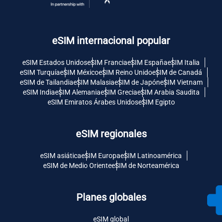
eSIM internacional popular
eSIM Estados Unidos
eSIM Francia
eSIM España
eSIM Italia
eSIM Turquía
eSIM México
eSIM Reino Unido
eSIM de Canadá
eSIM de Tailandia
eSIM Malasia
eSIM de Japón
eSIM Vietnam
eSIM India
eSIM Alemania
eSIM Grecia
eSIM Arabia Saudita
eSIM Emiratos Árabes Unidos
eSIM Egipto
eSIM regionales
eSIM asiática
eSIM Europa
eSIM Latinoamérica
eSIM de Medio Oriente
eSIM de Norteamérica
Planes globales
eSIM global