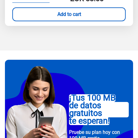
Add to cart
¡Tus 100 MB
de datos
gratuitos
te esperan!
Pruebe su plan hoy con