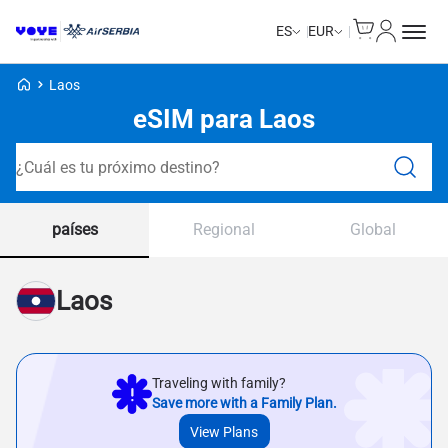
Cart
Mi Cuent
ES
EUR
Voye Homepage
Laos
eSIM para Laos
Planes de búsqueda
países
Regional
Global
Laos
Traveling with family?
Save more with a Family Plan.
View Plans