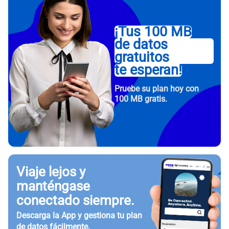
¡Tus 100 MB
de datos
gratuitos
te esperan!
Pruebe su plan hoy con
100 MB gratis.
Viaje lejos y
manténgase
conectado siempre.
Descarga la App y gestiona tu plan
de datos fácilmente.