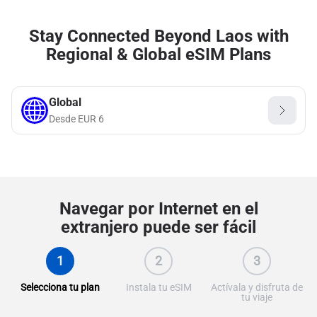
Stay Connected Beyond Laos with
Regional & Global eSIM Plans
Global
Desde
EUR
6
Navegar por Internet en el
extranjero puede ser fácil
1
2
3
Selecciona tu plan
Instala tu eSIM
Actívala y disfruta de
tu viaje