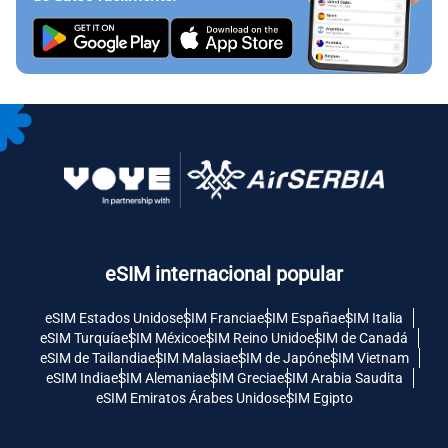
eSIM internacional popular
eSIM Estados Unidos
eSIM Francia
eSIM España
eSIM Italia
eSIM Turquía
eSIM México
eSIM Reino Unido
eSIM de Canadá
eSIM de Tailandia
eSIM Malasia
eSIM de Japón
eSIM Vietnam
eSIM India
eSIM Alemania
eSIM Grecia
eSIM Arabia Saudita
eSIM Emiratos Árabes Unidos
eSIM Egipto