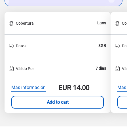
Laos
Cobertura
Co
3GB
Datos
Da
7 días
Válido Por
Vá
EUR
14.00
Más información
Más 
Add to cart