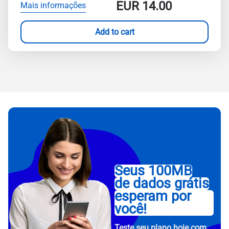
EUR
14.00
Mais informações
Add to cart
Seus 100MB
de dados grátis
esperam por
você!
Teste seu plano hoje com