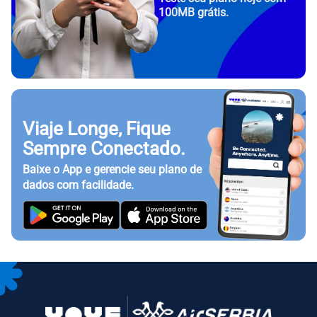
100MB grátis.
Viaje Longe, Fique
Sempre Conectado.
Baixe o App e gerencie seu plano de
dados com facilidade.