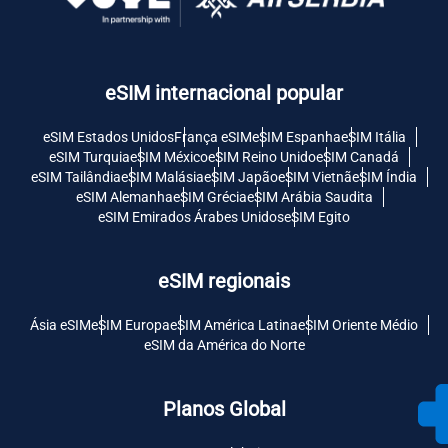
eSIM internacional popular
eSIM Estados Unidos
França eSIM
eSIM Espanha
eSIM Itália
eSIM Turquia
eSIM México
eSIM Reino Unido
eSIM Canadá
eSIM Tailândia
eSIM Malásia
eSIM Japão
eSIM Vietnã
eSIM Índia
eSIM Alemanha
eSIM Grécia
eSIM Arábia Saudita
eSIM Emirados Árabes Unidos
eSIM Egito
eSIM regionais
Ásia eSIM
eSIM Europa
eSIM América Latina
eSIM Oriente Médio
eSIM da América do Norte
Planos Global