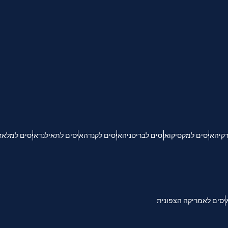
ת שפה:
מטבע
KRW - וון דרום קוריאני
Español
Engli
TWD - דולר טייוואני חדש
简体中文
Deuts
EUR - יורו
רקיה
איסים למקסיקו
איסים לבריטניה
איסים לקנדה
איסים לתאילנד
איסים למלאז
França
العربية
PHP - פזו פיליפיני
繁體中
עברית
AUD - דולר אוסטרלי
יסים לאמריקה הצפונית
한국어
日本