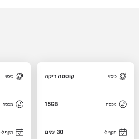
קוסטה ריקה
כיסוי
כיסוי
15GB
מכסה
מכסה
30 ימים
תקף ל-
תקף ל-