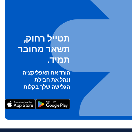
תטייל רחוק,
תשאר מחובר
תמיד.
To ge
הורד את האפליקציה
Th
ונהל את חבילת
prov
הגלישה שלך בקלות
in 