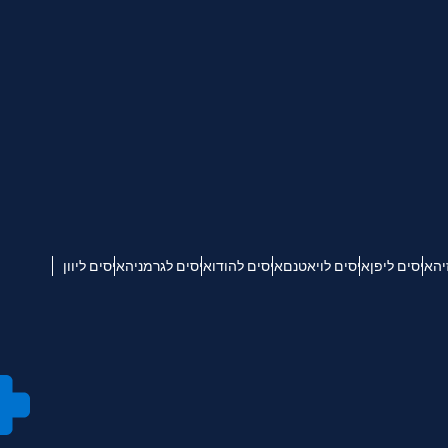
יה
איסים ליפן
איסים לויאטנם
איסים להודו
איסים לגרמניה
איסים ליוון