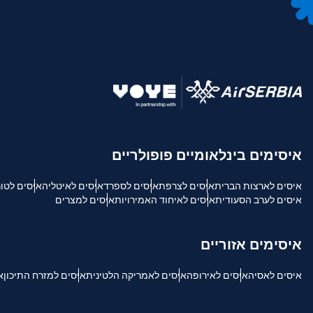
בחיר
חיפוש 
USD - דולר אמריקאי.
sh
SGD - דולר סינגפורי
ch
איסימים בינלאומיים פופולריים
JPY - ין יפני
איסים לארצות הברית
איסים לצרפת
איסים לספרד
איסים לאיטליה
איסים לטו
איסים לערב הסעודית
איסים לאיחוד האמירויות
איסים למצרים
is
THB - באט תאילנדי
איסימים אזוריים
文
IDR - רופיה אינדונזית
איסים לאסיה
איסים לאירופה
איסים לאמריקה הלטינית
איסים למזרח התיכון
א
語