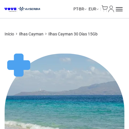
Cart
Minha Co
Unlimited Data
Unlimited Data
Unlimited Data
Unlimited Data
PT-BR
EUR
Início
Ilhas Cayman
Ilhas Cayman 30 Días 15Gb