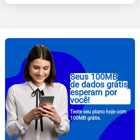
Seus 100MB
de dados grátis
esperam por
você!
Teste seu plano hoje com
100MB grátis.