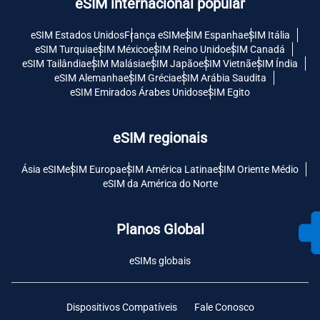
eSIM internacional popular
eSIM Estados Unidos
França eSIM
eSIM Espanha
eSIM Itália
eSIM Turquia
eSIM México
eSIM Reino Unido
eSIM Canadá
eSIM Tailândia
eSIM Malásia
eSIM Japão
eSIM Vietnã
eSIM Índia
eSIM Alemanha
eSIM Grécia
eSIM Arábia Saudita
eSIM Emirados Árabes Unidos
eSIM Egito
eSIM regionais
Ásia eSIM
eSIM Europa
eSIM América Latina
eSIM Oriente Médio
eSIM da América do Norte
Planos Global
eSIMs globais
Dispositivos Compatíveis
Fale Conosco