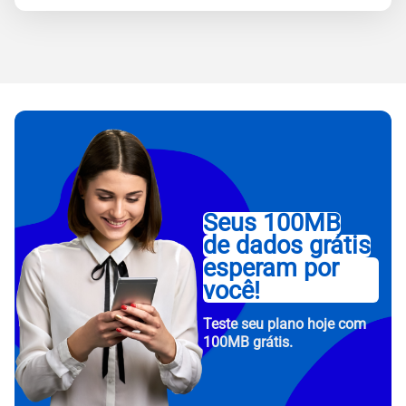
Seus 100MB
de dados grátis
esperam por
você!
Teste seu plano hoje com
100MB grátis.