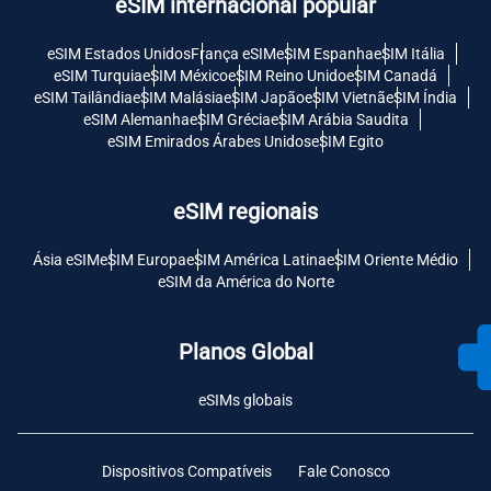
eSIM internacional popular
eSIM Estados Unidos
França eSIM
eSIM Espanha
eSIM Itália
eSIM Turquia
eSIM México
eSIM Reino Unido
eSIM Canadá
eSIM Tailândia
eSIM Malásia
eSIM Japão
eSIM Vietnã
eSIM Índia
eSIM Alemanha
eSIM Grécia
eSIM Arábia Saudita
eSIM Emirados Árabes Unidos
eSIM Egito
eSIM regionais
Ásia eSIM
eSIM Europa
eSIM América Latina
eSIM Oriente Médio
eSIM da América do Norte
Planos Global
eSIMs globais
Dispositivos Compatíveis
Fale Conosco