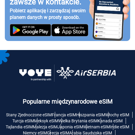
zawsze w kontakcie.
Pobierz aplikację i zarządzaj swoim
planem danych w prosty sposób.
Popularne międzynarodowe eSIM
Stany Zjednoczone eSIM
Francja eSIM
Hiszpania eSIM
Włochy eSIM
Turcja eSIM
Meksyk eSIM
Wielka Brytania eSIM
Kanada eSIM
Tajlandia eSIM
Malezja eSIM
Japonia eSIM
Wietnam eSIM
Indie eSIM
Niemcy eSIM
Grecja eSIM
Arabia Saudyjska eSIM