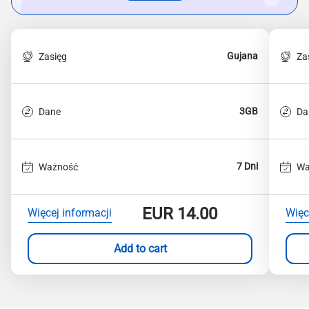
Gujana
Zasięg
Za
3GB
Dane
Da
7 Dni
Ważność
Wa
EUR
14.00
Więcej informacji
Więc
Add to cart