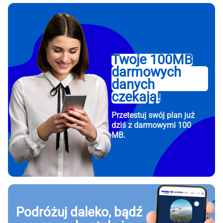
Twoje 100MB
darmowych
danych
czekają!
Przetestuj swój plan już
dziś z darmowymi 100
MB.
Podróżuj daleko, bądź