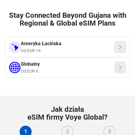
Stay Connected Beyond Gujana with
Regional & Global eSIM Plans
Ameryka Łacińska
Od
EUR
14
Globalny
Od
EUR
6
Jak działa
eSIM firmy Voye Global?
1
2
3