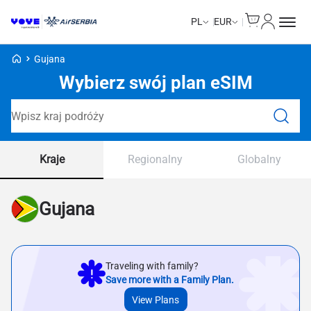
Cart
Moje kon
PL
EUR
Strona główna Voye
Gujana
Wybierz swój plan eSIM
Wyszukaj plany
Kraje
Regionalny
Globalny
Gujana
Traveling with family?
Save more with a Family Plan.
View Plans