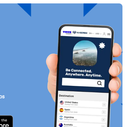
Cerrar ventana emergente
tos