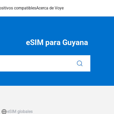
ositivos compatibles
Acerca de Voye
eSIM para Guyana
eSIM globales