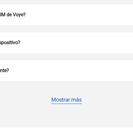
SIM de Voye?
spositivo?
Iniciar sesión o registrarse
ente?
do I get my eSim?
Continúa con tu cuenta o crea una en segundos.
 your eSIM, start by checking if your device supports eSIM techn
contact your mobile carrier to request an eSIM activation. They w
e you with a QR code or activation details that you can scan or 
Mostrar más
r device settings. Once activated, you can enjoy the benefits of 
t needing a physical SIM card!
o continúa con tu correo electrónico
o electrónico