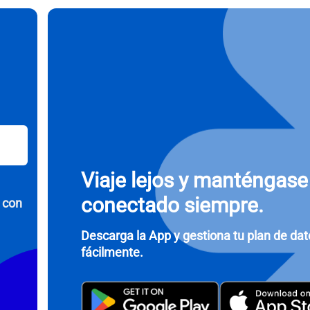
ccionar divisa:
Enviar OTP
eccionar idioma:
r moneda
- Dólar Estadounidense (EE.UU.)
KRW - Won Surcoreano
nglish
Español
- Dólar De Singapur
TWD - Nuevo Dólar Taiwanés
Viaje lejos y manténgase
eutsch
简体中文
conectado siempre.
 con
- Yen Japonés
EUR - Euro
rançais
العربية
Descarga la App y gestiona tu plan de da
fácilmente.
- Baht Tailandés
PHP - Peso Filipino
繁體中文
עברית
- Rupia Indonesia
AUD - Dólar Australiano