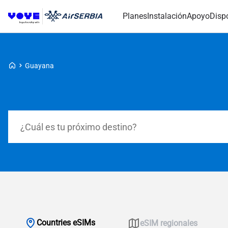
Planes
Instalación
Apoyo
Disp
Voye Homepage
Guayana
Planes de búsqueda
Countries eSIMs
eSIM regionales