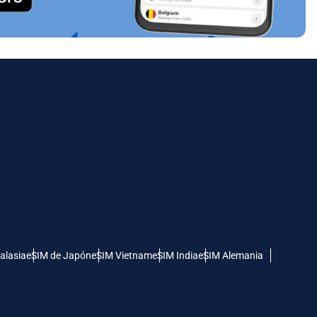
alasia
eSIM de Japón
eSIM Vietnam
eSIM India
eSIM Alemania