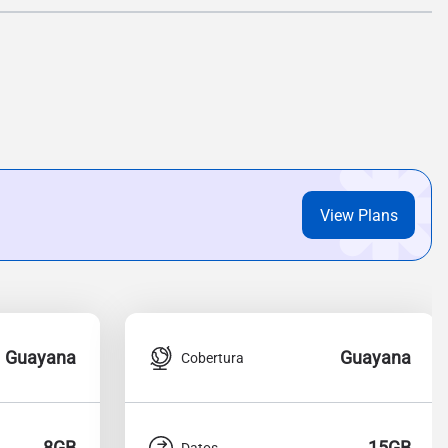
View Plans
Guayana
Guayana
Cobertura
8GB
15GB
Datos