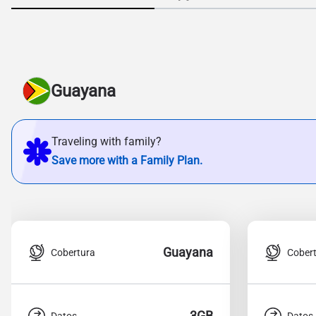
Guayana
Traveling with family?
Save more with a Family Plan.
Guayana
Cobertura
Cober
3GB
Datos
Datos