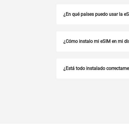
¿En qué países puedo usar la e
¿Cómo instalo mi eSIM en mi di
¿Está todo instalado correctam
How 
To get
Then, 
provid
in you
withou
Corre