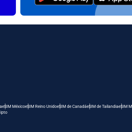
日本語
한국어
- Dólar Canadiense
GBP - Libra Esterlina
olski
Português
- Dirham De Los Emiratos Árabes
ILS - Nuevo Shekel Israelí
os
рпски
Türkçe
- Franco Suizo
NZD - Dólar De Nueva Zelanda
 Dinar Serbio
ía
eSIM México
eSIM Reino Unido
eSIM de Canadá
eSIM de Tailandia
eSIM M
ipto