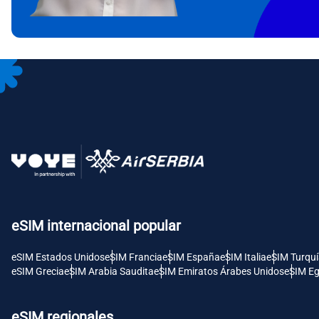
CAD 
P
AED 
Unid
с
CHF 
RSD -
eSIM internacional popular
eSIM Estados Unidos
eSIM Francia
eSIM España
eSIM Italia
eSIM Turqu
eSIM Grecia
eSIM Arabia Saudita
eSIM Emiratos Árabes Unidos
eSIM Eg
eSIM regionales