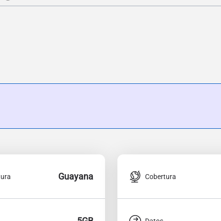
Guayana
tura
Cobertura
5GB
Datos