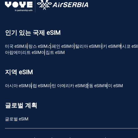
USD
E
인기 있는 국제 eSIM
SGD
미국 eSIM
프랑스 eSIM
스페인 eSIM
이탈리아 eSIM
터키 eSIM
멕시코 eS
D
아랍에미리트 eSIM
이집트 eSIM
JPY
지역 eSIM
F
THB
아시아 eSIM
유럽 ​​eSIM
라틴 아메리카 eSIM
중동 eSIM
북미 eSIM
IDR
글로벌 계획
글로벌 eSIM
CAD