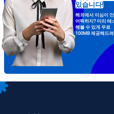
있습니다!
해외에서 이심이 
어떡하지? 미리 테
해볼 수 있게 무료
100MB 제공해드
How 
To get
Then, 
provid
in you
withou
이메
통화
언어
통화 