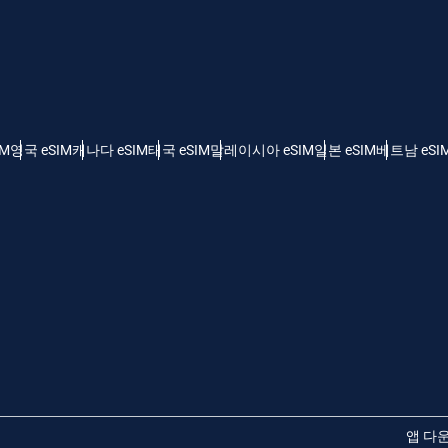
 - 미국 달러
KRW - 한국 원화
nglish
Español
 - 싱가포르 달러
TWD - 신타이비
IM
영국 eSIM
캐나다 eSIM
태국 eSIM
말레이시아 eSIM
일본 eSIM
베트남 eSI
eutsch
简体中文
 - 일본 엔화
EUR - 유로
rançais
العربية
 - 태국 밧
PHP - 필리핀 페소
繁體中文
עברית
 - 인도네시아 루피아
AUD - 오스트레일리아 달러
日本語
한국어
 - 캐나다 달러
GBP - 파운드 스털링
앱 다