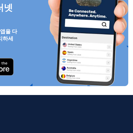
터넷
 앱을 다
팝업 닫기
리하세
ology.
ill
enter
eSIM
팝업 닫기
팝업 닫기