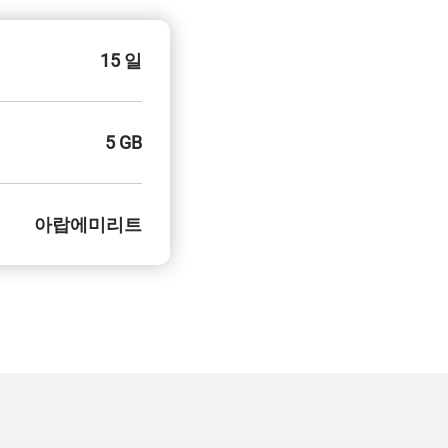
15 일
5 GB
아랍에미리트