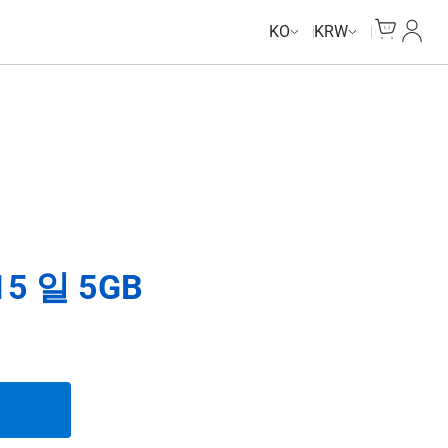
Unlimited Data
Cart
내 계
KO
KRW
 일 5GB