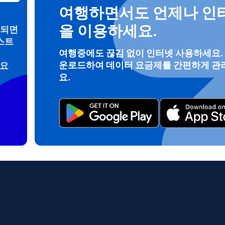
여행하면서도 언제나 인
을 이용하세요.
안되면
스트
로그인 또는 회원가입
여행중에도 끊김 없이 인터넷 사용하세요.
운로드하여 데이터 요금제를 간편하게 관
려요
do I get my eSim?
요.
계정을 계속 이용하거나 몇 초 만에 새로 만드세요.
 your eSIM, start by checking if your device supports eSIM techn
contact your mobile carrier to request an eSIM activation. They w
e you with a QR code or activation details that you can scan or 
r device settings. Once activated, you can enjoy the benefits of 
t needing a physical SIM card!
또는 이메일로 계속하기
일
 선택:
OTP 전송
 선택:
검색