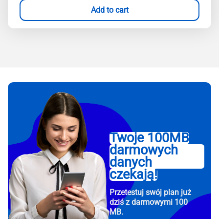
Add to cart
Twoje 100MB
darmowych
danych
czekają!
Przetestuj swój plan już
dziś z darmowymi 100
MB.