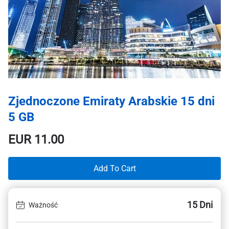
Zjednoczone Emiraty Arabskie 15 dni
5 GB
EUR
11.00
Add To Cart
15 Dni
Ważność