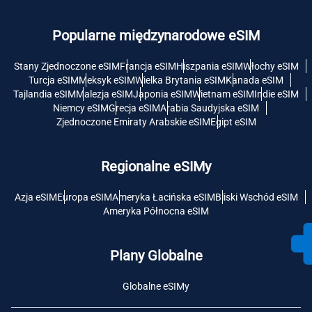
Popularne międzynarodowe eSIM
Stany Zjednoczone eSIM
Francja eSIM
Hiszpania eSIM
Włochy eSIM
Turcja eSIM
Meksyk eSIM
Wielka Brytania eSIM
Kanada eSIM
Tajlandia eSIM
Malezja eSIM
Japonia eSIM
Wietnam eSIM
Indie eSIM
Niemcy eSIM
Grecja eSIM
Arabia Saudyjska eSIM
Zjednoczone Emiraty Arabskie eSIM
Egipt eSIM
Regionalne eSIMy
Azja eSIM
Europa eSIM
Ameryka Łacińska eSIM
Bliski Wschód eSIM
Ameryka Północna eSIM
Plany Globalne
Globalne eSIMy