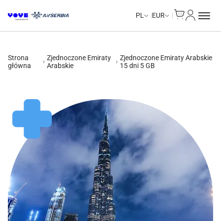
Cart
Moje kon
Unlimited Data
PL
EUR
Strona
Zjednoczone Emiraty
Zjednoczone Emiraty Arabskie
główna
Arabskie
15 dni 5 GB