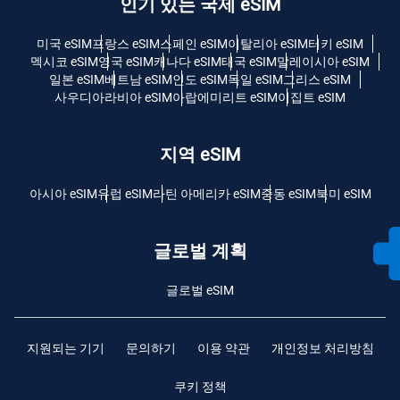
인기 있는 국제 eSIM
미국 eSIM
프랑스 eSIM
스페인 eSIM
이탈리아 eSIM
터키 eSIM
멕시코 eSIM
영국 eSIM
캐나다 eSIM
태국 eSIM
말레이시아 eSIM
일본 eSIM
베트남 eSIM
인도 eSIM
독일 eSIM
그리스 eSIM
사우디아라비아 eSIM
아랍에미리트 eSIM
이집트 eSIM
지역 eSIM
아시아 eSIM
유럽 ​​eSIM
라틴 아메리카 eSIM
중동 eSIM
북미 eSIM
글로벌 계획
글로벌 eSIM
지원되는 기기
문의하기
이용 약관
개인정보 처리방침
쿠키 정책