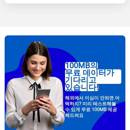
100MB의
무료 데이터가
기다리고
있습니다!
해외에서 이심이 안되면 어
떡하지? 미리 테스트해볼
수 있게 무료 100MB 제공
해드려요