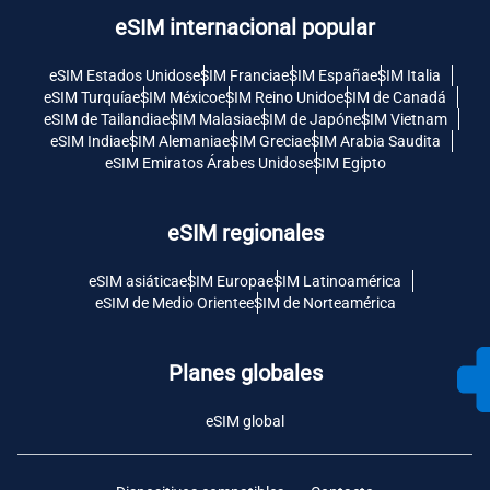
eSIM internacional popular
eSIM Estados Unidos
eSIM Francia
eSIM España
eSIM Italia
eSIM Turquía
eSIM México
eSIM Reino Unido
eSIM de Canadá
eSIM de Tailandia
eSIM Malasia
eSIM de Japón
eSIM Vietnam
eSIM India
eSIM Alemania
eSIM Grecia
eSIM Arabia Saudita
eSIM Emiratos Árabes Unidos
eSIM Egipto
eSIM regionales
eSIM asiática
eSIM Europa
eSIM Latinoamérica
eSIM de Medio Oriente
eSIM de Norteamérica
Planes globales
eSIM global