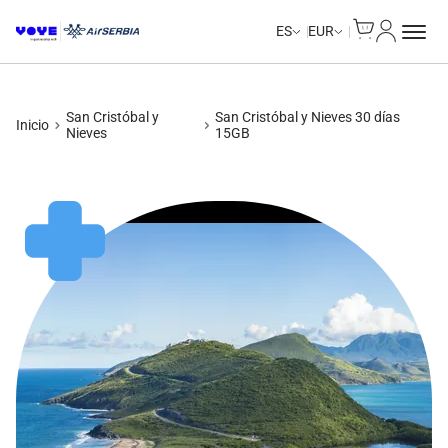
Cart
Mi Cuent
Unlimited Data
Unlimited Data
Unlimited Data
Unlimited Data
ES
EUR
San Cristóbal y
San Cristóbal y Nieves 30 días
Inicio
Nieves
15GB