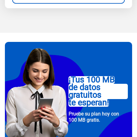
¡Tus 100 MB
de datos
gratuitos
te esperan!
Pruebe su plan hoy con
100 MB gratis.