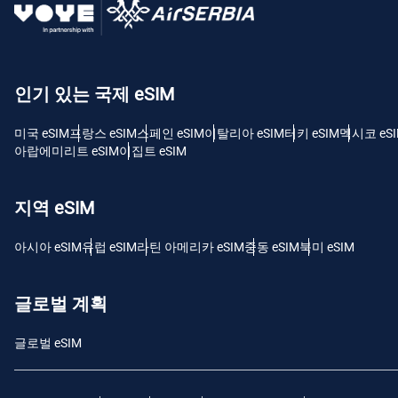
USD
E
인기 있는 국제 eSIM
SGD
미국 eSIM
프랑스 eSIM
스페인 eSIM
이탈리아 eSIM
터키 eSIM
멕시코 eS
D
아랍에미리트 eSIM
이집트 eSIM
JPY
지역 eSIM
F
THB
아시아 eSIM
유럽 ​​eSIM
라틴 아메리카 eSIM
중동 eSIM
북미 eSIM
IDR
글로벌 계획
글로벌 eSIM
CAD