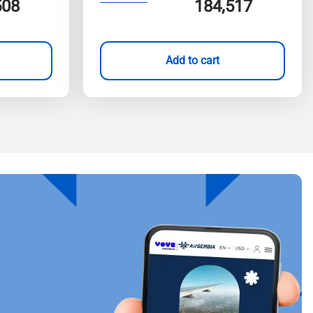
508
184,517
Add to cart