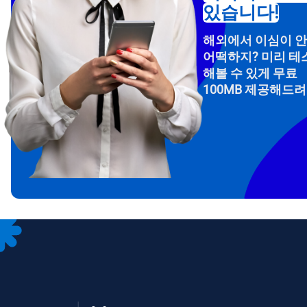
있습니다!
해외에서 이심이 
어떡하지? 미리 테
해볼 수 있게 무료
100MB 제공해드
How 
To get
Then, 
provid
in you
withou
이메
통화
언어
통화 