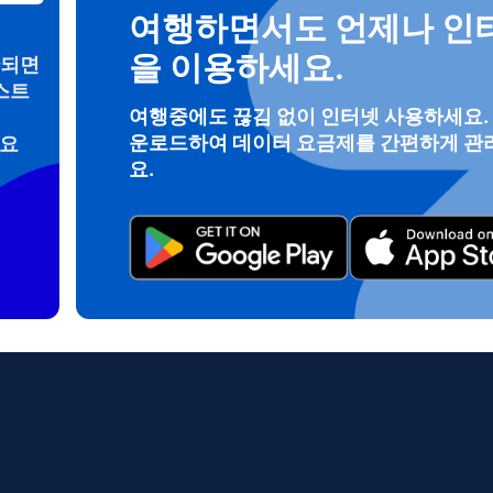
여행하면서도 언제나 인
을 이용하세요.
안되면
스트
로그인 또는 회원가입
여행중에도 끊김 없이 인터넷 사용하세요.
운로드하여 데이터 요금제를 간편하게 관
려요
do I get my eSim?
요.
계정을 계속 이용하거나 몇 초 만에 새로 만드세요.
 your eSIM, start by checking if your device supports eSIM techn
contact your mobile carrier to request an eSIM activation. They w
e you with a QR code or activation details that you can scan or 
r device settings. Once activated, you can enjoy the benefits of 
t needing a physical SIM card!
또는 이메일로 계속하기
일
 선택:
OTP 전송
 선택:
검색