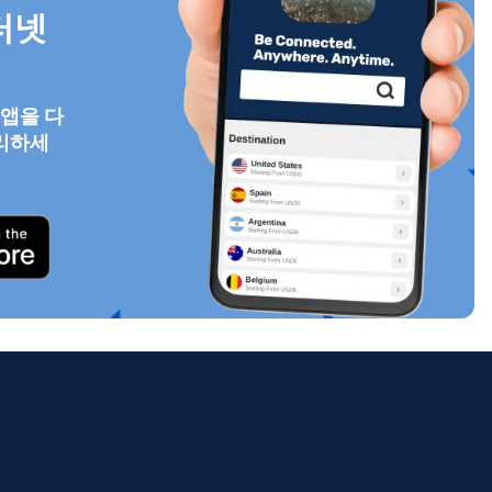
터넷
 앱을 다
팝업 닫기
리하세
ology.
ill
enter
eSIM
팝업 닫기
팝업 닫기