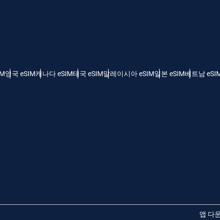
 - 미국 달러
KRW - 한국 원화
nglish
Español
 - 싱가포르 달러
TWD - 신타이비
IM
영국 eSIM
캐나다 eSIM
태국 eSIM
말레이시아 eSIM
일본 eSIM
베트남 eSI
eutsch
简体中文
 - 일본 엔화
EUR - 유로
rançais
العربية
 - 태국 밧
PHP - 필리핀 페소
繁體中文
עברית
 - 인도네시아 루피아
AUD - 오스트레일리아 달러
日本語
한국어
 - 캐나다 달러
GBP - 파운드 스털링
앱 다