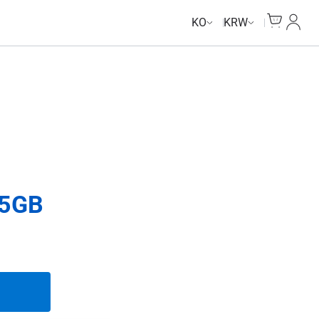
Unlimited Data
Unlimited Data
Unlimited Data
Unlimited Data
Cart
내 계
KO
KRW
5GB