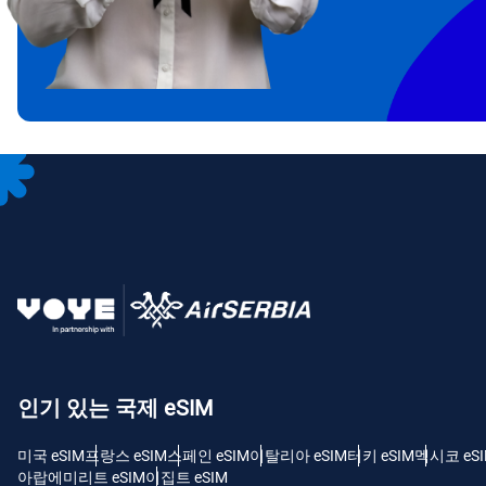
통화
언어
통화 
USD
E
SGD
D
JPY
F
인기 있는 국제 eSIM
THB
미국 eSIM
프랑스 eSIM
스페인 eSIM
이탈리아 eSIM
터키 eSIM
멕시코 eS
아랍에미리트 eSIM
이집트 eSIM