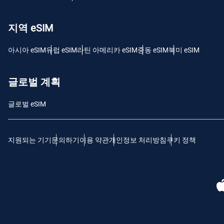
IDR
지역 eSIM
CAD
아시아 eSIM
유럽 ​​eSIM
라틴 아메리카 eSIM
중동 eSIM
북미 eSIM
P
글로벌 계획
AED
с
글로벌 eSIM
CHF
지원되는 기기
문의하기
이용 약관
개인정보 처리방침
쿠키 정책
RSD