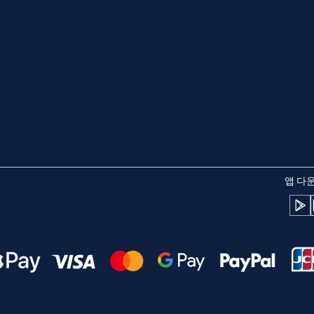
 - 인도네시아 루피아
AUD - 오스트레일리아 달러
日本語
한국어
 - 캐나다 달러
GBP - 파운드 스털링
olski
Português
 - 아랍에미리트 디르함
ILS - 이스라엘 신 셰켈
рпски
Türkçe
 - 스위스 프랑
NZD - 뉴질랜드 달러
앱 다
 - 세르비아 디나르