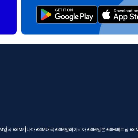
 선택:
OTP 전송
 선택:
검색
 - 미국 달러
KRW - 한국 원화
nglish
Español
 - 싱가포르 달러
TWD - 신타이비
eutsch
简体中文
 - 일본 엔화
EUR - 유로
rançais
العربية
 - 태국 밧
PHP - 필리핀 페소
IM
영국 eSIM
캐나다 eSIM
태국 eSIM
말레이시아 eSIM
일본 eSIM
베트남 eSI
繁體中文
עברית