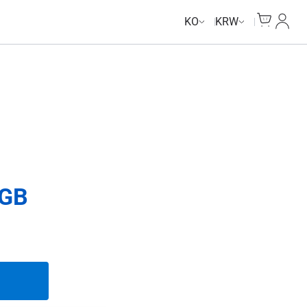
Data Calls
Data Calls
Cart
내 계
KO
KRW
GB