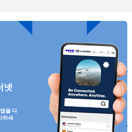
팝업 닫기
터넷
ology.
ill
enter
 앱을 다
eSIM
리하세