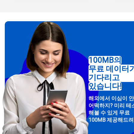
100MB의
무료 데이터
기다리고
How 
있습니다!
To get
해외에서 이심이 
Then, 
어떡하지? 미리 테
provid
해볼 수 있게 무료
in you
withou
100MB 제공해드
이메