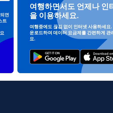
여행하면서도 언제나 인
을 이용하세요.
안되면
스트
로그인 또는 회원가입
여행중에도 끊김 없이 인터넷 사용하세요.
운로드하여 데이터 요금제를 간편하게 관
려요
do I get my eSim?
요.
계정을 계속 이용하거나 몇 초 만에 새로 만드세요.
 your eSIM, start by checking if your device supports eSIM techn
contact your mobile carrier to request an eSIM activation. They w
e you with a QR code or activation details that you can scan or 
r device settings. Once activated, you can enjoy the benefits of 
t needing a physical SIM card!
또는 이메일로 계속하기
일
 선택:
OTP 전송
 선택:
검색