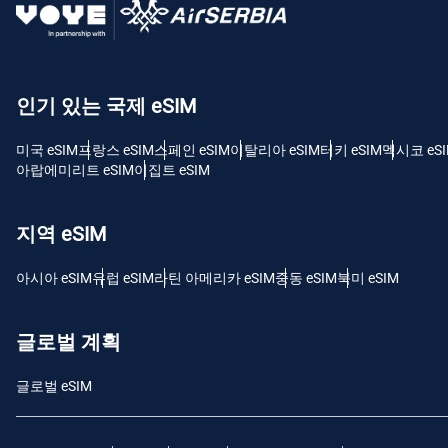
USD
E
인기 있는 국제 eSIM
SGD
미국 eSIM
프랑스 eSIM
스페인 eSIM
이탈리아 eSIM
터키 eSIM
멕시코 eS
D
아랍에미리트 eSIM
이집트 eSIM
JPY
지역 eSIM
F
THB
아시아 eSIM
유럽 ​​eSIM
라틴 아메리카 eSIM
중동 eSIM
북미 eSIM
IDR
글로벌 계획
글로벌 eSIM
CAD