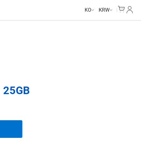
Unlimited Data
Cart
내 계
KO
KRW
 25GB