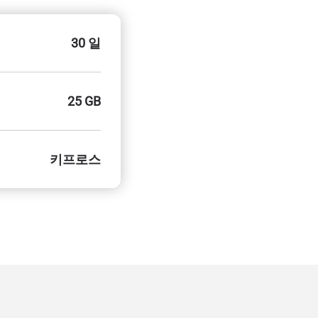
30 일
25 GB
키프로스