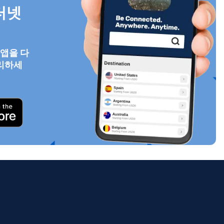
터넷
 앱을 다
팝업 닫기
리하세
ology.
ill
enter
eSIM
팝업 닫기
팝업 닫기