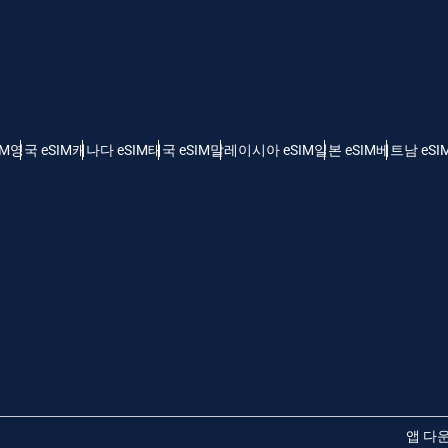
 - 미국 달러
KRW - 한국 원화
nglish
Español
 - 싱가포르 달러
TWD - 신타이비
IM
영국 eSIM
캐나다 eSIM
태국 eSIM
말레이시아 eSIM
일본 eSIM
베트남 eSI
eutsch
简体中文
 - 일본 엔화
EUR - 유로
rançais
العربية
 - 태국 밧
PHP - 필리핀 페소
繁體中文
עברית
 - 인도네시아 루피아
AUD - 오스트레일리아 달러
日本語
한국어
 - 캐나다 달러
GBP - 파운드 스털링
앱 다