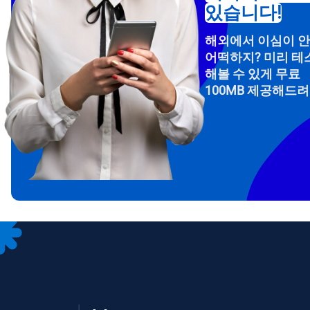
있습니다!
해외에서 이심이 
어떡하지? 미리 테
해볼 수 있게 무료
100MB 제공해드
How 
To get
Then, 
provid
in you
withou
이메
통화
언어
통화 