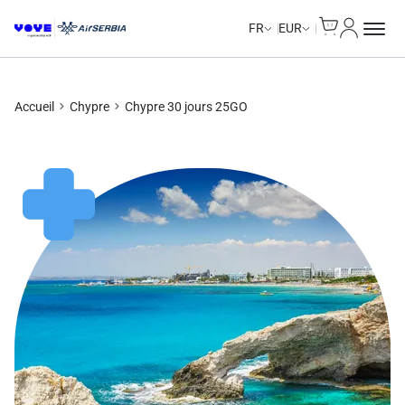
Cart
Mon com
Unlimited Data
FR
EUR
Accueil
Chypre
Chypre 30 jours 25GO