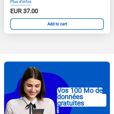
Plus d'infos
EUR
37.00
Add to cart
Vos 100 Mo de
données
gratuites
!