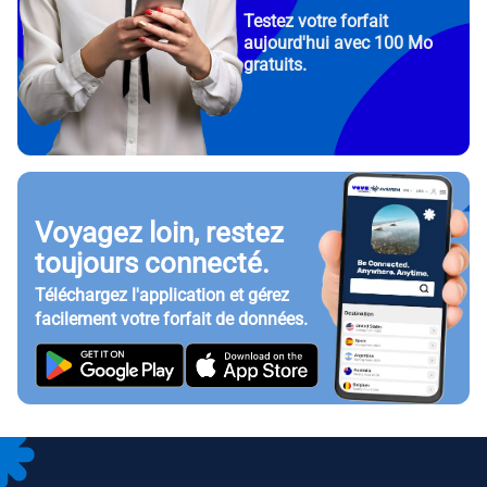
Testez votre forfait
aujourd'hui avec 100 Mo
gratuits.
Voyagez loin, restez
toujours connecté.
Téléchargez l'application et gérez
facilement votre forfait de données.