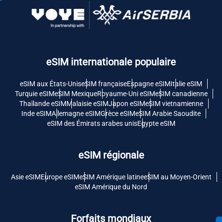
eSIM internationale populaire
eSIM aux États-Unis
eSIM française
Espagne eSIM
Italie eSIM
Turquie eSIM
eSIM Mexique
Royaume-Uni eSIM
eSIM canadienne
Thaïlande eSIM
Malaisie eSIM
Japon eSIM
eSIM vietnamienne
Inde eSIM
Allemagne eSIM
Grèce eSIM
eSIM Arabie Saoudite
eSIM des Émirats arabes unis
Egypte eSIM
eSIM régionale
Asie eSIM
Europe eSIM
eSIM Amérique latine
eSIM au Moyen-Orient
eSIM Amérique du Nord
Forfaits mondiaux